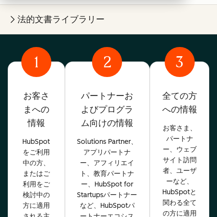
法的文書ライブラリー
1
2
3
お客さ
パートナーお
全ての方
まへの
よびプログラ
への情報
情報
ム向けの情報
お客さま、
パートナ
HubSpot
Solutions Partner、
ー、ウェブ
をご利用
アプリパートナ
サイト訪問
中の方、
ー、アフィリエイ
者、ユーザ
またはご
ト、教育パートナ
ーなど、
利用をご
ー、HubSpot for
HubSpotと
検討中の
Startupsパートナー
関わる全て
方に適用
など、HubSpotパ
の方に適用
される主
ートナーエコシス