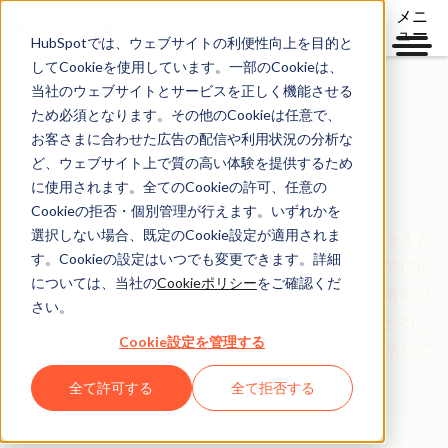
メニ
ュー
HubSpotでは、ウェブサイトの利便性向上を目的と
してCookieを使用しています。一部のCookieは、
当社のウェブサイトとサービスを正しく機能させる
ため必須となります。その他のCookieは任意で、
信頼の基盤となる明確なポリシー
お客さまに合わせた広告の配信や利用状況の分析な
ど、ウェブサイト上で質の高い体験を提供するため
Legal Center
に使用されます。全てのCookieの許可、任意の
Cookieの拒否・個別管理が行えます。いずれかを
選択しない場合、既定のCookie設定が適用されま
Legal Centerは、HubSpotの規約、ポリシー、契約をまと
す。Cookieの設定はいつでも変更できます。詳細
めた総合情報ページです。皆さまの立場やご利用目的に応
については、当社の
Cookieポリシー
をご確認くだ
じて、お客さま向け、パートナー向け、一般の訪問者向け
さい。
に整理しています。HubSpotでは法的情報をアクセスし
Cookie設定を管理する
やすく、分かりやすい形で明確に提供することを目指して
います。
全て許可する
全て拒否する