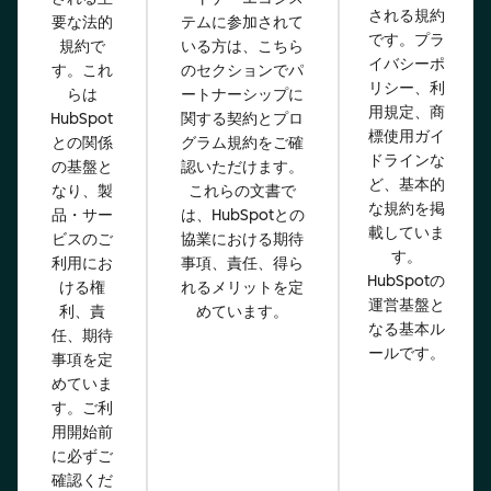
される規約
要な法的
テムに参加されて
です。プラ
規約で
いる方は、こちら
イバシーポ
す。これ
のセクションでパ
リシー、利
らは
ートナーシップに
用規定、商
HubSpot
関する契約とプロ
標使用ガイ
との関係
グラム規約をご確
ドラインな
の基盤と
認いただけます。
ど、基本的
なり、製
これらの文書で
な規約を掲
品・サー
は、HubSpotとの
載していま
ビスのご
協業における期待
す。
利用にお
事項、責任、得ら
HubSpotの
ける権
れるメリットを定
運営基盤と
利、責
めています。
なる基本ル
任、期待
ールです。
事項を定
めていま
す。ご利
用開始前
に必ずご
確認くだ