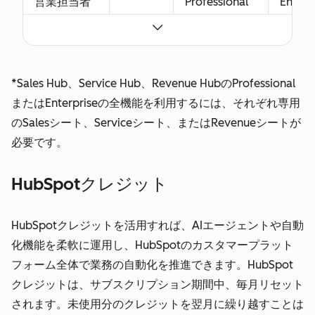
営業担当者
Professional
Enterp
向けの高度
の全機能
の全機
な機能を含
む、Sales
Hub
*Sales Hub、Service Hub、Revenue HubのProfessional
Professional
またはEnterpriseの全機能を利用するには、それぞれ専用
または
のSalesシート、Serviceシート、またはRevenueシートが
Enterprise
必要です。
の全機能へ
のアクセス
HubSpotクレジット
権を付与し
ます。Sales
HubSpotクレジットを活用すれば、AIエージェントや自動
シートに
化機能を柔軟に運用し、HubSpotのカスタマープラット
は、コアシ
フォーム全体で業務の自動化を推進できます。HubSpot
ートのアク
クレジットは、サブスクリプション期間中、毎月リセット
セス権も含
されます。未使用分のクレジットを翌月に繰り越すことは