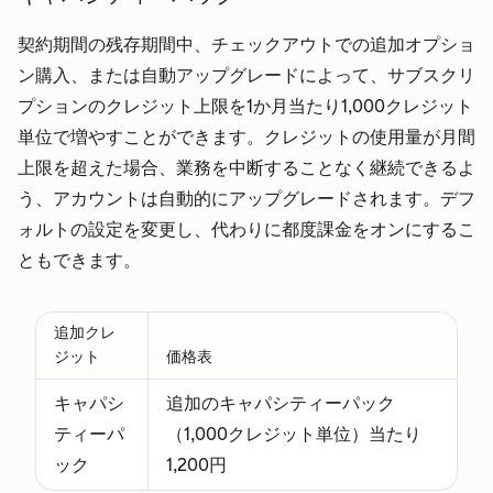
の設定を変
可能
契約期間の残存期間中、チェックアウトでの追加オプショ
更すること
ン購入、または自動アップグレードによって、サブスクリ
なく、サブ
プションのクレジット上限を1か月当たり1,000クレジット
スクリプシ
単位で増やすことができます。クレジットの使用量が月間
ョンの各サ
上限を超えた場合、業務を中断することなく継続できるよ
ービスを閲
う、アカウントは自動的にアップグレードされます。デフ
覧できま
ォルトの設定を変更し、代わりに都度課金をオンにするこ
す。
ともできます。
パートナー
追加費
追加費用なし
追加費
シート
用なし
で利用可能
しで利
追加クレ
アカウント
で利用
能
ジット
価格表
の設定を変
可能
キャパシ
追加のキャパシティーパック
更すること
ティーパ
（1,000クレジット単位）当たり
なく、サブ
ック
1,200円
スクリプシ