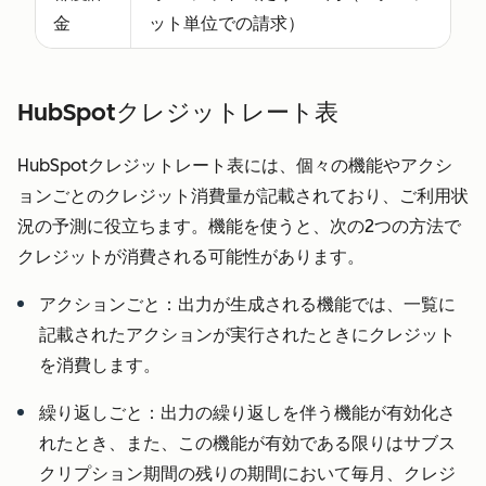
ている
金
ット単位での請求）
HubSpot
Solutions
Partnerに対
HubSpotクレジットレート表
してのみパ
HubSpotクレジットレート表には、個々の機能やアクシ
ートナーシ
ョンごとのクレジット消費量が記載されており、ご利用状
ートを付与
況の予測に役立ちます。機能を使うと、次の2つの方法で
または確認
クレジットが消費される可能性があります。
することに
お客さまは
アクションごと：出力が生成される機能では、一覧に
同意するも
記載されたアクションが実行されたときにクレジット
のとしま
を消費します。
す。
HubSpotは
繰り返しごと：出力の繰り返しを伴う機能が有効化さ
独自の合理
れたとき、また、この機能が有効である限りはサブス
的な判断に
クリプション期間の残りの期間において毎月、クレジ