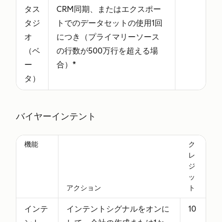
タス
CRM同期、またはエクスポー
タジ
トでのデータセットの使用1回
オ
につき（プライマリーソース
（ベ
の行数が500万行を超える場
ー
合）*
タ）
バイヤーインテント
機能
ク
レ
ジ
ッ
アクション
ト
インテ
インテントシグナルをオンに
10