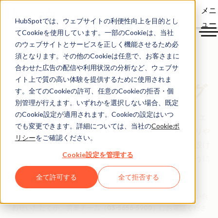
メニ
HubSpotでは、ウェブサイトの利便性向上を目的とし
ュー
てCookieを使用しています。一部のCookieは、当社
のウェブサイトとサービスを正しく機能させるため必
須となります。その他のCookieは任意で、お客さまに
HubSpot
合わせた広告の配信や利用状況の分析など、ウェブサ
イト上で質の高い体験を提供するために使用されま
製品・サービスカタログ
す。全てのCookieの許可、任意のCookieの拒否・個
別管理が行えます。いずれかを選択しない場合、既定
のCookie設定が適用されます。Cookieの設定はいつ
このページでは、HubSpotの製品やサービスの概要、エ
でも変更できます。詳細については、当社の
Cookieポ
ディション別の機能リスト、制限事項について、分かりや
リシー
をご確認ください。
すくご説明します。各製品にはいくつかの制限事項が設け
Cookie設定を管理する
られていますが、お客さまのニーズにお応えできるように
設計されています。
全て許可する
全て拒否する
ご不明な点がございましたら、HubSpotの貴社担当者にお問い合
わせいただくか、営業チーム（
03-5656-5900
）にお電話くださ