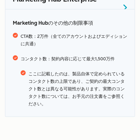
追加
条件
月額432,000円〜
（コアシート5人分を含む）
Marketing Hubのその他の制限事項
1～1,000件：月額2,400円のサブスクリプ
0～2,000件：年間サブスクリプションに含
「センシティブデータ」
ションに含まれる。
CTA数：2万件（全てのアカウントおよびエディション
に共通）
セクション
まれる。
0～10,000件：年間サブスクリプションに
1,001～3,000件：6,000円
HubSpotセンシティブデータ規
2,001～22,000件：30,000円
含まれる。
3,001～5,000件：5,400円
コンタクト数：契約内容に応じて最大1,500万件
約
22,001～42,000件：27,000円
10,001～50,000件：12,000円
5,001件以上：4,800円
42,001～62,000件：24,000円
50,001～100,000件：10,800円
ここに記載したのは、製品自体で定められている
62,001～82,000件：21,000円
100,001～200,000件：9,600円
コンタクト数の上限であり、ご契約の最大コンタ
82,001件以上：18,000円
200,001～500,000件：8,400円
クト数とは異なる可能性があります。実際のコン
タクト数については、お手元の注文書をご参照く
500,001件以上：7,200円
ださい。