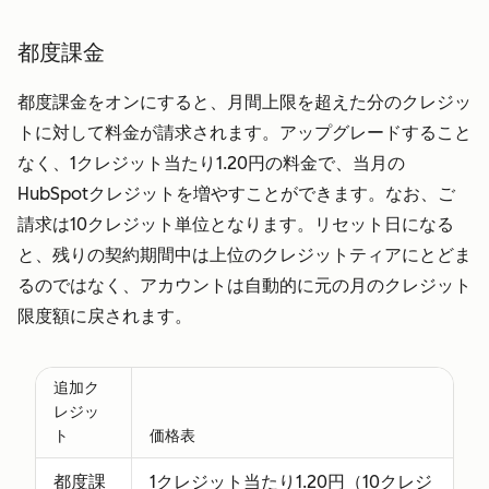
ョンの各サ
ービスを閲
都度課金
覧できま
都度課金をオンにすると、月間上限を超えた分のクレジッ
す。
トに対して料金が請求されます。アップグレードすること
お客さまに
なく、1クレジット当たり1.20円の料金で、当月の
サービスを
HubSpotクレジットを増やすことができます。なお、ご
活発に提供
請求は10クレジット単位となります。リセット日になる
し、お客さ
と、残りの契約期間中は上位のクレジットティアにとどま
まのサブス
るのではなく、アカウントは自動的に元の月のクレジット
クリプショ
限度額に戻されます。
ンサービス
でサービス
を実施する
追加ク
ためにこの
レジッ
ト
価格表
アクセス権
を必要とし
都度課
1クレジット当たり1.20円（10クレジ