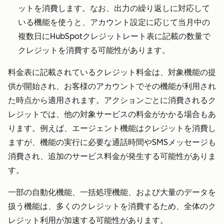
より、パー
ットを消費します。なお、出力の繰り返しに対応して
トナーシー
いる機能を使うと、アカウント設定に応じて当月中の
トの付与を
複数日にHubSpotクレジットレート表に記載の数量で
確認、却
クレジットを消費する可能性があります。
下、解除で
料金表に記載されているクレジット料金は、対象機能の提
きるものと
供が開始され、お客様のアカウントでその機能が利用され
します。
た時点から適用されます。
アクションごとに消費されるク
レジットでは、他の対象サービスの料金がかかる場合もあ
ります。例えば、エージェント機能はクレジットを消費し
ますが、機能の実行に必要な通話時間やSMSメッセージも
消費され、追加のサービス料金が発生する可能性がありま
す。
一部の自動化機能、一括処理機能、および大量のデータを
扱う機能は、多くのクレジットを消費するため、全体のク
レジット利用が加速する可能性があります。