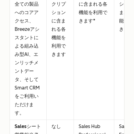
全ての製品
クリプ
に含まれる各
ション
へのコアア
ション
機能を利用で
まれる
クセス、
に含ま
きます*
能を利
Breezeアシ
れる各
きます
スタントに
機能を
よる組み込
利用で
み型AI、エ
きます
ンリッチメ
ントデー
タ、そして
Smart CRM
をご利用い
ただけま
す。
Salesシート
なし
Sales Hub
Sales 