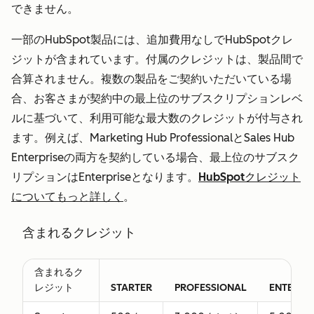
まれます。
できません。
Serviceシー
なし
Service Hub
Servic
一部のHubSpot製品には、追加費用なしでHubSpotクレ
ト
Professional
Hub
ジットが含まれています。付属のクレジットは、製品間で
カスタマー
の全機能
Enterp
合算されません。複数の製品をご契約いただいている場
サービスチ
の全機
合、お客さまが契約中の最上位のサブスクリプションレベ
ーム向けの
ルに基づいて、利用可能な最大数のクレジットが付与され
高度な機能
ます。例えば、Marketing Hub ProfessionalとSales Hub
を含む、
Enterpriseの両方を契約している場合、最上位のサブスク
Service Hub
リプションはEnterpriseとなります。
HubSpotクレジット
Professional
についてもっと詳しく
。
または
Enterprise
含まれるクレジット
の全機能へ
のアクセス
含まれるク
権を付与し
レジット
STARTER
PROFESSIONAL
ENTERPRI
ます。