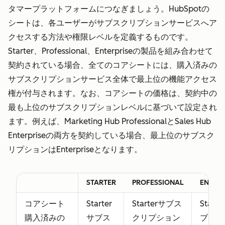
タマープラットフォームにつなぎましょう。HubSpotの
シートは、各ユーザーがサブスクリプションサービスへア
クセスする方法や権限レベルを定義するものです。
Starter、Professional、Enterpriseの製品を組み合わせて
契約されている場合、全てのコアシートには、購入済みの
サブスクリプションサービス全体で最上位の機能アクセス
権が付与されます。なお、コアシートの価格は、契約中の
最も上位のサブスクリプションレベルに基づいて設定され
ます。例えば、Marketing Hub ProfessionalとSales Hub
Enterpriseの両方を契約している場合、最上位のサブスク
リプションはEnterpriseとなります。
STARTER
PROFESSIONAL
ENTERP
コアシート
Starter
Starterサブス
Start
購入済みの
サブス
クリプション
ブスク