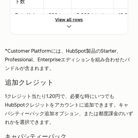
ト数
Professional
または
Data Hub
500ク
5,000クレジ
10,000
Enterprise
View all rows
または
レジッ
ット
レジット
の全機能へ
Customer
ト
のアクセス
Platform*
権を付与し
の購入時
*Customer Platformには、HubSpot製品のStarter、
ます。
に付与さ
Professional、Enterpriseエディションを組み合わせたバ
Revenueシ
れるクレ
ンドルが含まれます。
ートには、
ジット数
コアシート
追加クレジット
のアクセス
1クレジット当たり1.20円で、必要な時にいつでも
権も含まれ
HubSpotクレジットをアカウントに追加できます。キャ
ます。
パシティーパック追加オプション、または都度課金のいず
表示のみの
追加費
追加費用なし
追加費
れかを選択できます。
シート
用なし
で利用可能
しで利
キャパシティーパック
アカウント
で利用
能