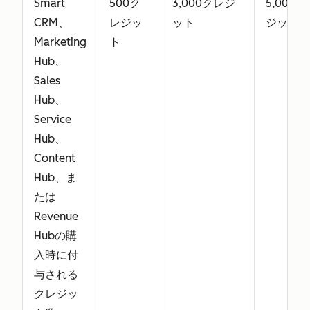
Smart
500ク
3,000クレジ
5,000
Serviceシー
CRM、
レジッ
ット
ジット
トには、コ
Marketing
ト
アシートの
Hub、
アクセス権
Sales
も含まれま
Hub、
す。
Service
Hub、
Revenueシ
なし
Revenue Hub
Reven
Content
ート（旧：
Professional
Hub
Hub、ま
Commerce
の全機能
Enterp
たは
シート）
の全機
Revenue
高度なCPQ
Hubの購
ツールを含
入時に付
む、
与される
Revenue
クレジッ
Hub