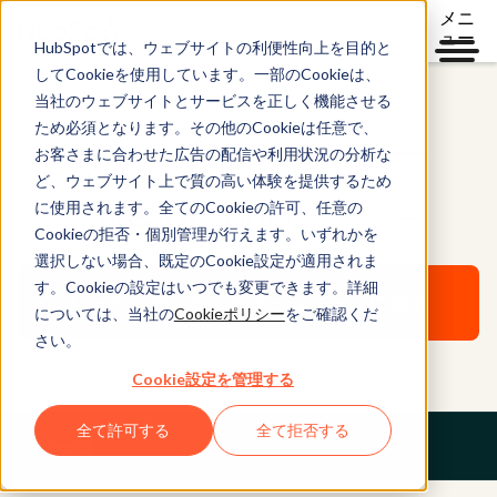
メニ
ュー
HubSpotでは、ウェブサイトの利便性向上を目的と
してCookieを使用しています。一部のCookieは、
当社のウェブサイトとサービスを正しく機能させる
ため必須となります。その他のCookieは任意で、
リーガルセンター
お客さまに合わせた広告の配信や利用状況の分析な
ど、ウェブサイト上で質の高い体験を提供するため
に使用されます。全てのCookieの許可、任意の
HUBSPOT COOKIEポリシー
Cookieの拒否・個別管理が行えます。いずれかを
選択しない場合、既定のCookie設定が適用されま
す。Cookieの設定はいつでも変更できます。詳細
リーガルセンターのホームページに戻る
については、当社の
Cookieポリシー
をご確認くだ
さい。
Cookie設定を管理する
全て許可する
全て拒否する
Menu