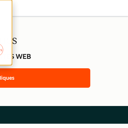
ques
es
SITES WEB
diques