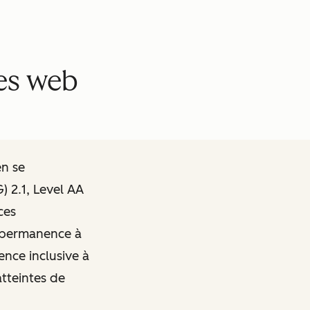
tes web
en se
 2.1, Level AA
ces
n permanence à
ence inclusive à
atteintes de