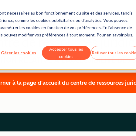
sont nécessaires au bon fonctionnement du site et des services, tandis
érience, comme les cookies publicitaires ou d'analytics. Vous pouvez
 paramétrer les cookies en fonction de vos préférences. En l'absence de
us pouvez modifier vos préférences à tout moment. Pour en savoir plus,
tre de ressources juridi
Accepter tous les
Gérer les cookies
Refuser tous les cooki
cookies
ION RELATIVE À L'ACCESSIBILITÉ DES 
rner à la page d'accueil du centre de ressources juri