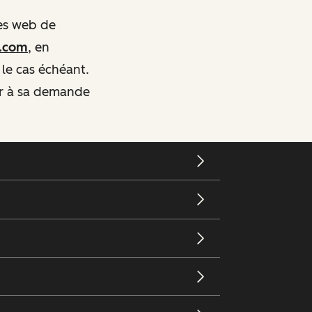
tes web de
t.com
, en
 le cas échéant.
er à sa demande