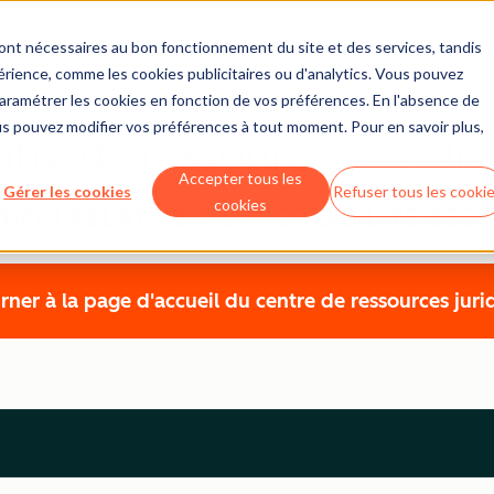
sont nécessaires au bon fonctionnement du site et des services, tandis
érience, comme les cookies publicitaires ou d'analytics. Vous pouvez
 paramétrer les cookies en fonction de vos préférences. En l'absence de
us pouvez modifier vos préférences à tout moment. Pour en savoir plus,
tre de ressources juridi
Accepter tous les
Gérer les cookies
Refuser tous les cooki
cookies
ION RELATIVE À L'ACCESSIBILITÉ DES 
rner à la page d'accueil du centre de ressources juri