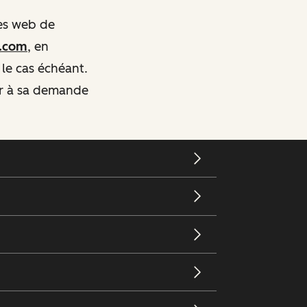
tes web de
t.com
, en
 le cas échéant.
er à sa demande