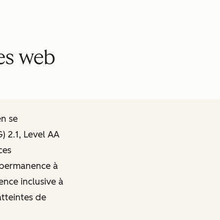
tes web
en se
 2.1, Level AA
ces
n permanence à
ence inclusive à
atteintes de