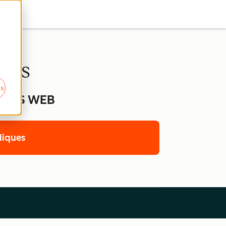
ques
es
SITES WEB
diques