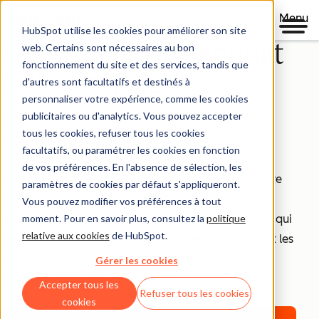
Menu
HubSpot utilise les cookies pour améliorer son site
Sécurité,confidentialit
web. Certains sont nécessaires au bon
fonctionnement du site et des services, tandis que
é et contrôle
d'autres sont facultatifs et destinés à
personnaliser votre expérience, comme les cookies
publicitaires ou d'analytics. Vous pouvez accepter
C'est parce que votre croissance repose sur la
tous les cookies, refuser tous les cookies
confiance, qu'elle repose sur HubSpot.
facultatifs, ou paramétrer les cookies en fonction
de vos préférences. En l'absence de sélection, les
HubSpot adopte une approche exhaustive en matière
paramètres de cookies par défaut s'appliqueront.
de sécurité, de confidentialité et de contrôle des
Vous pouvez modifier vos préférences à tout
moment. Pour en savoir plus, consultez la
politique
données. Chaque produit comprend donc des outils qui
relative aux cookies
de HubSpot.
permettent à vos équipes de travailler en respectant les
normes applicables, mais aussi une infrastructure de
Gérer les cookies
sécurité qui protège vos données.
Accepter tous les
Refuser tous les cookies
cookies