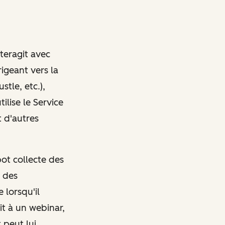
nteragit avec
rigeant vers la
tle, etc.),
ilise le Service
 d'autres
pot collecte des
t des
 lorsqu'il
it à un webinar,
 peut lui