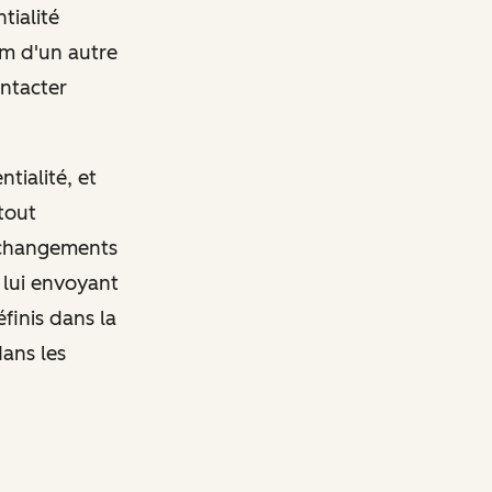
tialité
m d'un autre
ontacter
tialité, et
tout
s changements
 lui envoyant
finis dans la
dans les