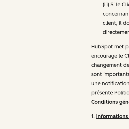
(iii) Si le
concernant
client, il 
directeme
HubSpot met pon
encourage le Cl
changement de p
sont importants
une notificatio
présente Politi
Conditions géné
1.
Information