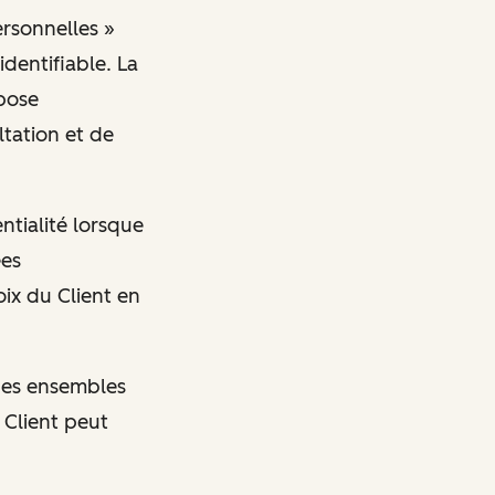
ersonnelles »
identifiable. La
spose
tation et de
ntialité lorsque
ées
oix du Client en
 des ensembles
 Client peut