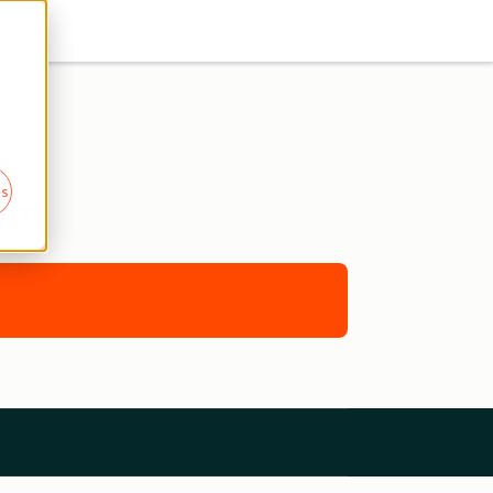
es
POT