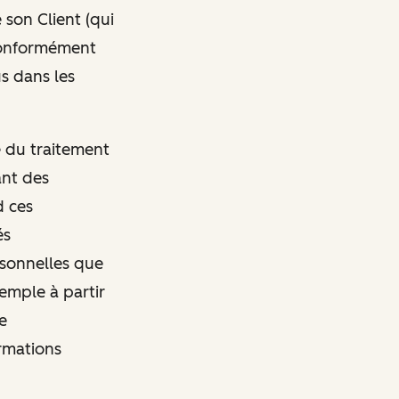
 son Client (qui
conformément
s dans les
e du traitement
ant des
d ces
és
rsonnelles que
emple à partir
e
ormations