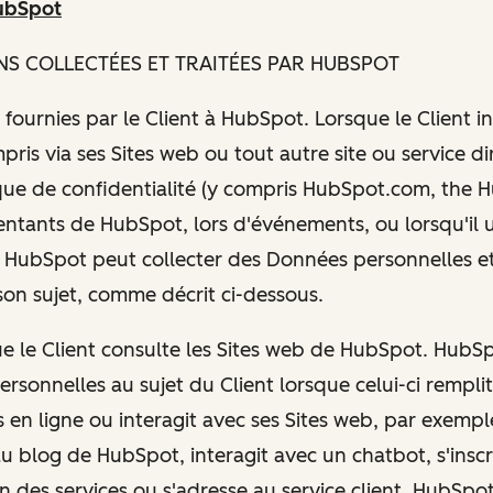
ubSpot
NS COLLECTÉES ET TRAITÉES PAR HUBSPOT
 fournies par le Client à HubSpot. Lorsque le Client i
ris via ses Sites web ou tout autre site ou service di
que de confidentialité (y compris HubSpot.com, the Hus
entants de HubSpot, lors d'événements, ou lorsqu'il ut
HubSpot peut collecter des Données personnelles et
son sujet, comme décrit ci-dessous.
que le Client consulte les Sites web de HubSpot. HubS
rsonnelles au sujet du Client lorsque celui-ci rempli
 en ligne ou interagit avec ses Sites web, par exemple
u blog de HubSpot, interagit avec un chatbot, s'inscr
un des services ou s'adresse au service client. HubSpot