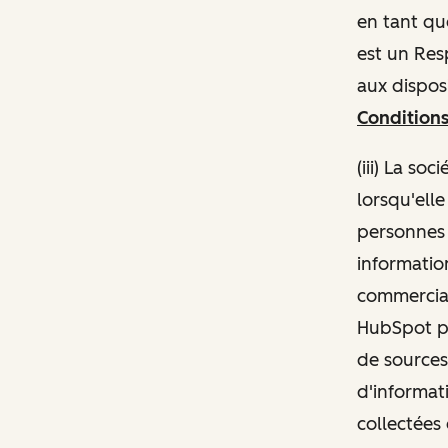
en tant qu
est un Re
aux disposi
Conditions
(iii) La s
lorsqu'ell
personnes 
information
commercial
HubSpot pe
de sources
d'informat
collectées