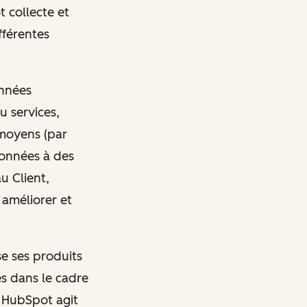
 collecte et
fférentes
onnées
u services,
 moyens (par
données à des
u Client,
 améliorer et
se ses produits
es dans le cadre
, HubSpot agit