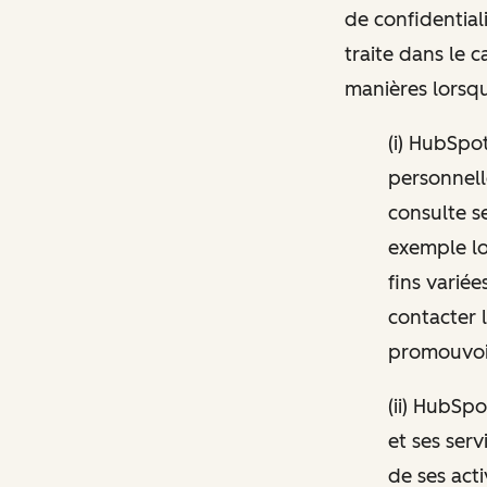
de confidential
traite dans le 
manières lorsqu
(i) HubSpo
personnelle
consulte s
exemple lo
fins variée
contacter 
promouvoir
(ii) HubSpo
et ses ser
de ses act