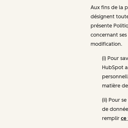
Aux fins de la 
désignent toutes
présente Politiq
concernant ses 
modification.
(i) Pour s
HubSpot a
personnelle
matière de 
(ii) Pour 
de données
remplir
ce