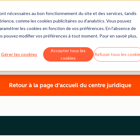
sont nécessaires au bon fonctionnement du site et des services, tandis
érience, comme les cookies publicitaires ou d'analytics. Vous pouvez
 paramétrer les cookies en fonction de vos préférences. En l'absence de
us pouvez modifier vos préférences à tout moment. Pour en savoir plus,
Centre légal
Accepter tous les
Gérer les cookies
Refuser tous les cooki
cookies
LITIQUE DE CONFIDENTIALITÉ DE HUBS
Retour à la page d'accueil du centre juridique