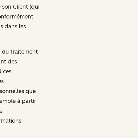
 son Client (qui
conformément
s dans les
e du traitement
ant des
d ces
és
rsonnelles que
emple à partir
e
ormations