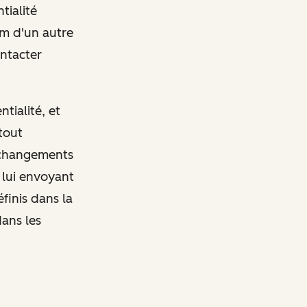
tialité
m d'un autre
ontacter
tialité, et
tout
s changements
 lui envoyant
finis dans la
dans les