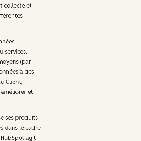
 collecte et
fférentes
onnées
u services,
 moyens (par
données à des
u Client,
 améliorer et
se ses produits
es dans le cadre
, HubSpot agit