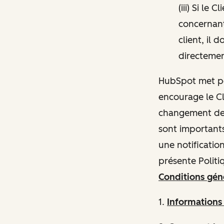
(iii) Si le
concernant
client, il 
directeme
HubSpot met pon
encourage le Cl
changement de p
sont importants
une notificatio
présente Politi
Conditions géné
1.
Information