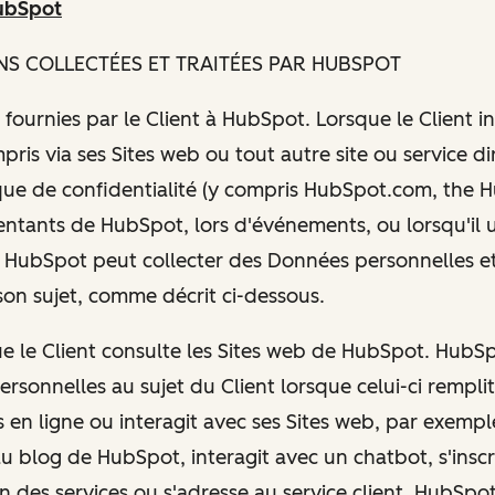
ubSpot
NS COLLECTÉES ET TRAITÉES PAR HUBSPOT
 fournies par le Client à HubSpot. Lorsque le Client i
ris via ses Sites web ou tout autre site ou service di
que de confidentialité (y compris HubSpot.com, the Hus
entants de HubSpot, lors d'événements, ou lorsqu'il ut
HubSpot peut collecter des Données personnelles et
son sujet, comme décrit ci-dessous.
que le Client consulte les Sites web de HubSpot. HubS
rsonnelles au sujet du Client lorsque celui-ci rempli
 en ligne ou interagit avec ses Sites web, par exemple
u blog de HubSpot, interagit avec un chatbot, s'inscr
un des services ou s'adresse au service client. HubSpot