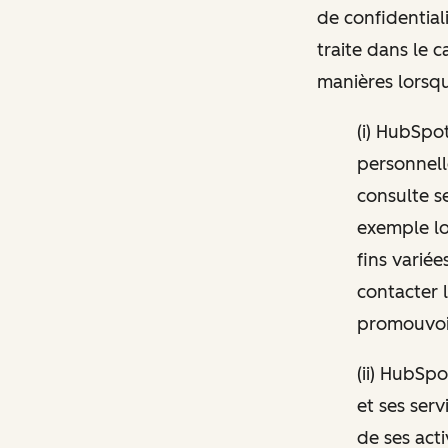
de confidential
traite dans le 
manières lorsqu
(i) HubSpo
personnelle
consulte s
exemple lo
fins variée
contacter 
promouvoir
(ii) HubSpo
et ses ser
de ses act