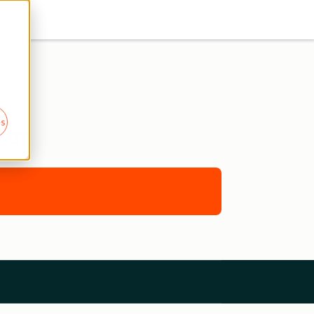
es
POT