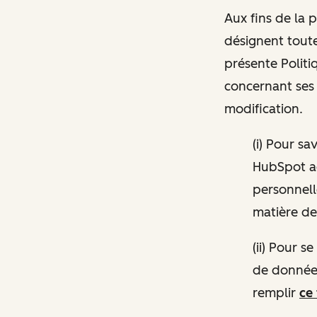
Aux fins de la 
désignent toutes
présente Politiq
concernant ses 
modification.
(i) Pour s
HubSpot a
personnelle
matière de 
(ii) Pour 
de données
remplir
ce