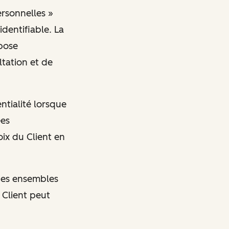
ersonnelles »
identifiable. La
spose
tation et de
ntialité lorsque
ées
oix du Client en
 des ensembles
 Client peut