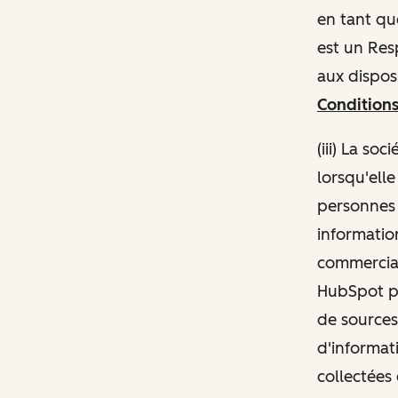
en tant qu
est un Re
aux disposi
Conditions
(iii) La s
lorsqu'ell
personnes 
information
commercial
HubSpot pe
de sources
d'informat
collectées