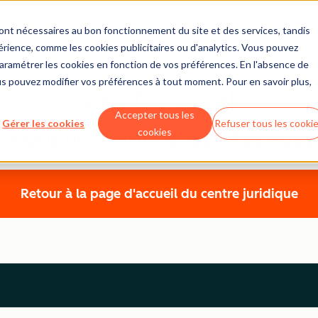
sont nécessaires au bon fonctionnement du site et des services, tandis
érience, comme les cookies publicitaires ou d'analytics. Vous pouvez
 paramétrer les cookies en fonction de vos préférences. En l'absence de
us pouvez modifier vos préférences à tout moment. Pour en savoir plus,
Centre légal
Accepter tous les
Gérer les cookies
Refuser tous les cooki
cookies
LITIQUE DE CONFIDENTIALITÉ DE HUBS
Retour à la page d'accueil du centre juridique