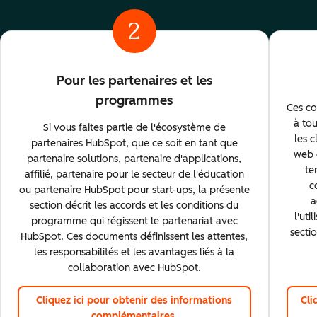
2
Pour les partenaires et les
programmes
Ces co
à to
Si vous faites partie de l'écosystème de
les c
partenaires HubSpot, que ce soit en tant que
web e
partenaire solutions, partenaire d'applications,
te
affilié, partenaire pour le secteur de l'éducation
c
ou partenaire HubSpot pour start-ups, la présente
a
section décrit les accords et les conditions du
l'ut
programme qui régissent le partenariat avec
secti
HubSpot. Ces documents définissent les attentes,
les responsabilités et les avantages liés à la
collaboration avec HubSpot.
Cliquez ici pour obtenir des informations
Cli
complémentaires.