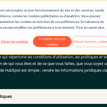
sont nécessaires au bon fonctionnement du site et des services, tandis
érience, comme les cookies publicitaires ou d'analytics. Vous pouvez
 paramétrer les cookies en fonction de vos préférences. En l'absence de
us pouvez modifier vos préférences à tout moment. Pour en savoir plus,
Des politiques claires, fondées sur la confiance.
Accepter tous les
Centre légal
Gérer les cookies
Refuser tous les cooki
cookies
qui répertorie les conditions d'utilisation, les politiques et l
n de qui vous êtes et de ce que vous faites, que vous soyez u
f de HubSpot est simple : rendre les informations juridiques cl
diques