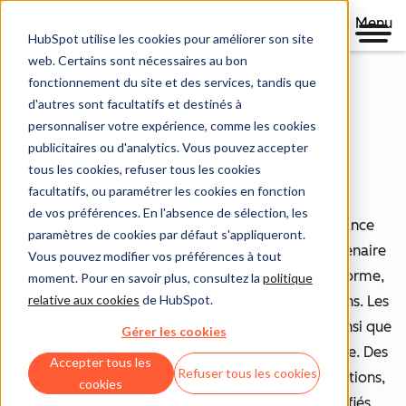
Menu
HubSpot utilise les cookies pour améliorer son site
web. Certains sont nécessaires au bon
fonctionnement du site et des services, tandis que
d'autres sont facultatifs et destinés à
Centre légal
personnaliser votre expérience, comme les cookies
publicitaires ou d'analytics. Vous pouvez accepter
tous les cookies, refuser tous les cookies
POUR LES PARTENAIRES
facultatifs, ou paramétrer les cookies en fonction
de vos préférences. En l'absence de sélection, les
Des partenariats solides reposent sur une confiance
paramètres de cookies par défaut s'appliqueront.
mutuelle et des attentes claires. En tant que partenaire
Vous pouvez modifier vos préférences à tout
de HubSpot, vous pouvez avoir accès à la plateforme,
moment. Pour en savoir plus, consultez la
politique
relative aux cookies
de HubSpot.
aux ressources de HubSpot et aux clients communs. Les
présentes conditions juridiques vous protègent ainsi que
Gérer les cookies
HubSpot dans le cadre d'une croissance commune. Des
Accepter tous les
Refuser tous les cookies
partenaires solutions aux développeurs d'applications,
cookies
en passant par les formateurs et les filiales certifiés,