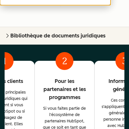
comprendre.
Bibliothèque de documents juridiques
1
2
3
es clients
Pour les
Informa
partenaires et les
généra
les principales
programmes
s juridiques qui
Ces condi
quent si vous
s'appliquent 
Si vous faites partie de
 HubSpot ou si
générale à
l'écosystème de
nvisagez de
personne inte
partenaires HubSpot,
 client. Elles
avec HubSp
que ce soit en tant que