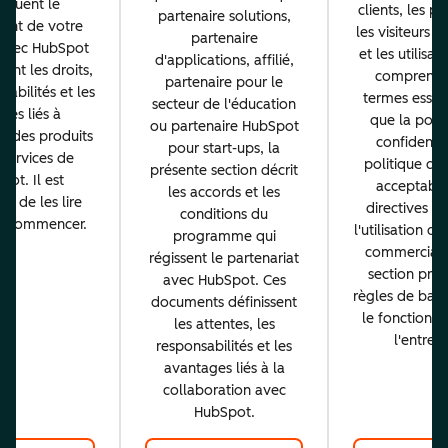
tituent le
clients, les pa
partenaire solutions,
ent de votre
les visiteurs d
partenaire
 avec HubSpot
et les utilisat
d'applications, affilié,
sent les droits,
comprenne
partenaire pour le
sabilités et les
termes essent
secteur de l'éducation
ntes liés à
que la poli
ou partenaire HubSpot
ion des produits
confidential
pour start-ups, la
 services de
politique d'ut
présente section décrit
ot. Il est
acceptable
les accords et les
nt de les lire
directives re
conditions du
e commencer.
l'utilisation d
programme qui
commerciale
régissent le partenariat
section prés
avec HubSpot. Ces
règles de base
documents définissent
le fonctionn
les attentes, les
l'entrepr
responsabilités et les
avantages liés à la
collaboration avec
HubSpot.