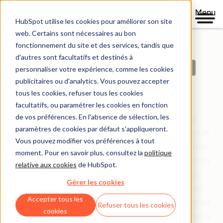
Menu
HubSpot utilise les cookies pour améliorer son site
web. Certains sont nécessaires au bon
fonctionnement du site et des services, tandis que
d'autres sont facultatifs et destinés à
Des politiques claires, fondées sur la confiance.
personnaliser votre expérience, comme les cookies
publicitaires ou d'analytics. Vous pouvez accepter
Centre légal
tous les cookies, refuser tous les cookies
facultatifs, ou paramétrer les cookies en fonction
de vos préférences. En l'absence de sélection, les
Le centre légal est une ressource complète qui
paramètres de cookies par défaut s'appliqueront.
répertorie les conditions d'utilisation, les politiques et
Vous pouvez modifier vos préférences à tout
les accords qui régissent votre relation avec HubSpot.
moment. Pour en savoir plus, consultez la
politique
Tout a été organisé en fonction de qui vous êtes et de
relative aux cookies
de HubSpot.
ce que vous faites, que vous soyez un client, un
Gérer les cookies
partenaire ou simplement un visiteur sur le site de
Accepter tous les
HubSpot. L'objectif de HubSpot est simple : rendre les
Refuser tous les cookies
cookies
informations juridiques claires, accessibles et faciles à