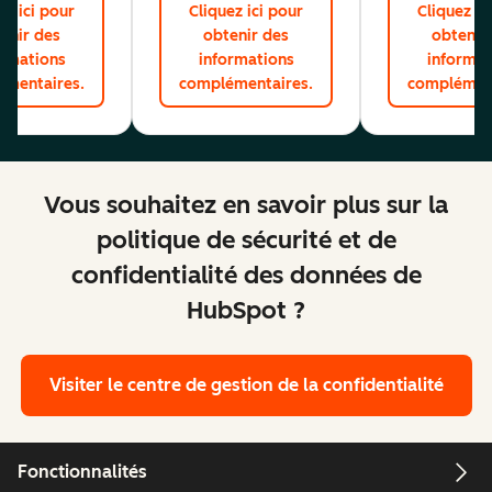
ez ici pour
Cliquez ici pour
Cliquez ic
enir des
obtenir des
obtenir
ormations
informations
informat
émentaires.
complémentaires.
complément
Vous souhaitez en savoir plus sur la
politique de sécurité et de
confidentialité des données de
HubSpot ?
Visiter le centre de gestion de la confidentialité
Fonctionnalités