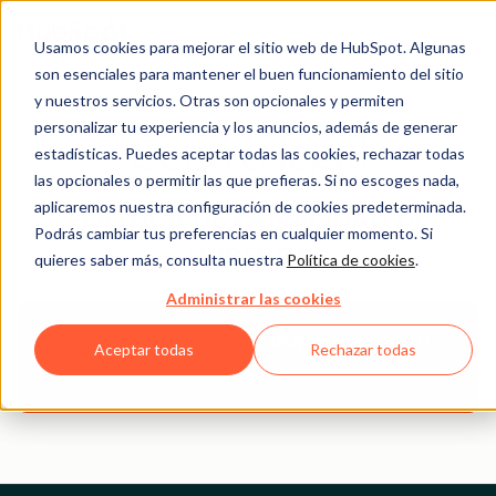
Usamos cookies para mejorar el sitio web de HubSpot. Algunas
son esenciales para mantener el buen funcionamiento del sitio
y nuestros servicios. Otras son opcionales y permiten
personalizar tu experiencia y los anuncios, además de generar
Centro legal
estadísticas. Puedes aceptar todas las cookies, rechazar todas
las opcionales o permitir las que prefieras. Si no escoges nada,
aplicaremos nuestra configuración de cookies predeterminada.
POLÍTICA DE PRIVACIDAD DE
Podrás cambiar tus preferencias en cualquier momento. Si
HUBSPOT
quieres saber más, consulta nuestra
Política de cookies
.
Administrar las cookies
Volver a la página principal del centro
Aceptar todas
Rechazar todas
legal