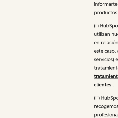
informarte
productos 
(ii) HubSp
utilizan n
en relació
este caso,
servicios)
tratamient
tratamien
clientes
.
(iii) HubS
recogemos 
profesiona