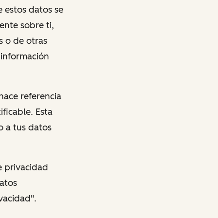
e estos datos se
nte sobre ti,
s o de otras
 información
 hace referencia
ficable. Esta
o a tus datos
e privacidad
atos
vacidad".