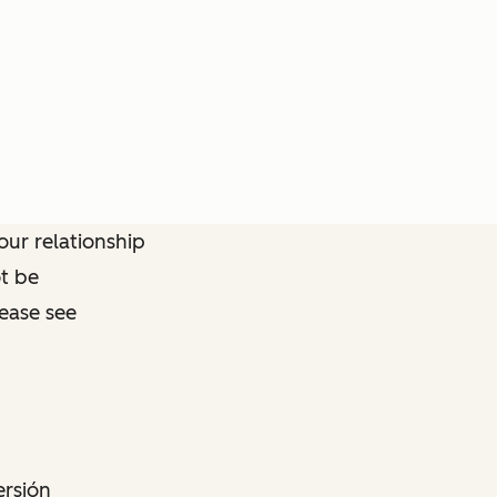
ur relationship
ot be
lease see
ersión