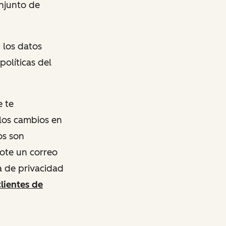
onjunto de
n los datos
olíticas del
e te
los cambios en
os son
dote un correo
a de privacidad
clientes de