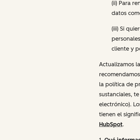
(ii) Para 
datos come
(iii) Si qu
personales
cliente y 
Actualizamos la
recomendamos q
la política de 
sustanciales, t
electrónico). L
tienen el signi
HubSpot
.
1.
Qué
informa