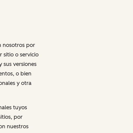
n nosotros por
sitio o servicio
y sus versiones
entos, o bien
onales y otra
nales tuyos
tios, por
con nuestros