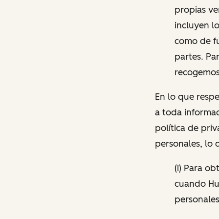
propias ve
incluyen l
como de fu
partes. Pa
recogemos
En lo que respe
a toda informac
política de pri
personales, lo 
(i) Para o
cuando Hu
personales