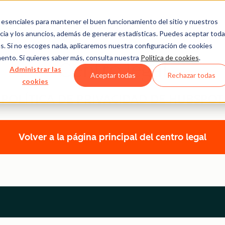
esenciales para mantener el buen funcionamiento del sitio y nuestros
ncia y los anuncios, además de generar estadísticas. Puedes aceptar tod
ras. Si no escoges nada, aplicaremos nuestra configuración de cookies
ento. Si quieres saber más, consulta nuestra
Política de cookies
.
Centro legal
Administrar las
Aceptar todas
Rechazar todas
cookies
POLÍTICA DE PRIVACIDAD DE HUBSPOT
Volver a la página principal del centro legal