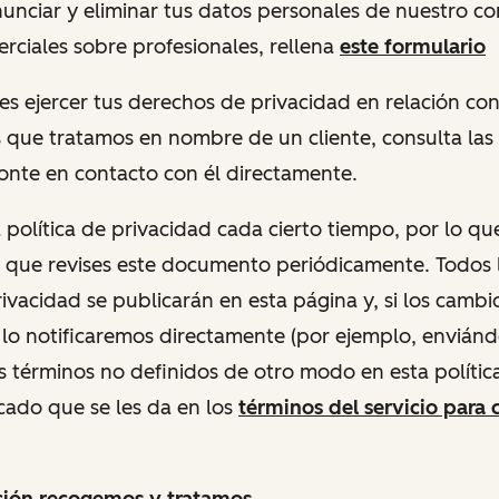
renunciar y eliminar tus datos personales de nuestro c
rciales sobre profesionales, rellena
este formulario
ieres ejercer tus derechos de privacidad en relación co
 que tratamos en nombre de un cliente, consulta las p
ponte en contacto con él directamente.
 política de privacidad cada cierto tiempo, por lo qu
ue revises este documento periódicamente. Todos 
privacidad se publicarán en esta página y, si los cambi
e lo notificaremos directamente (por ejemplo, envián
os términos no definidos de otro modo en esta polític
ficado que se les da en los
términos del servicio para 
ción recogemos y tratamos