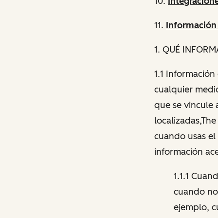
10.
Integracion
11.
Información
1
. QUÉ INFOR
1.1 Informació
cualquier medio
que se vincule 
localizadas,The
cuando usas el 
información ace
1.1.1 Cuan
cuando nos
ejemplo, c