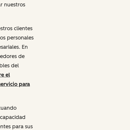
r nuestros
tros clientes
tos personales
sariales. En
eedores de
bles del
e el
servicio para
 cuando
 capacidad
entes para sus