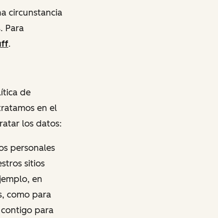
a circunstancia
. Para
ff
.
ítica de
tratamos en el
atar los datos:
os personales
stros sitios
ejemplo, en
es, como para
 contigo para