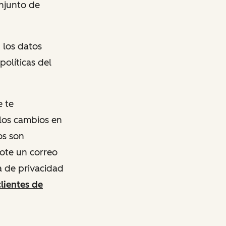
onjunto de
n los datos
olíticas del
e te
los cambios en
os son
dote un correo
a de privacidad
clientes de