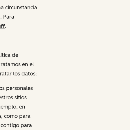
a circunstancia
. Para
ff
.
ítica de
tratamos en el
atar los datos:
os personales
stros sitios
ejemplo, en
es, como para
 contigo para