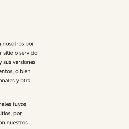
n nosotros por
sitio o servicio
y sus versiones
entos, o bien
onales y otra
nales tuyos
tios, por
con nuestros