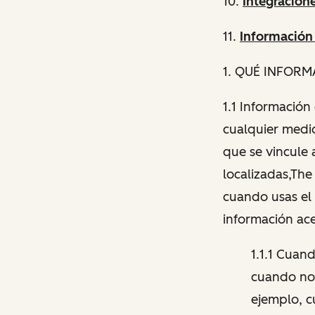
10.
Integracion
11.
Información
1
. QUÉ INFOR
1.1 Informació
cualquier medio
que se vincule 
localizadas,The
cuando usas el 
información ace
1.1.1 Cuan
cuando nos
ejemplo, c