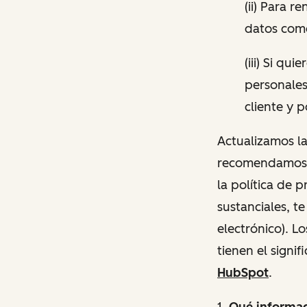
(ii) Para 
datos come
(iii) Si qu
personales
cliente y 
Actualizamos la
recomendamos q
la política de 
sustanciales, t
electrónico). L
tienen el signi
HubSpot
.
1.
Qué
informa