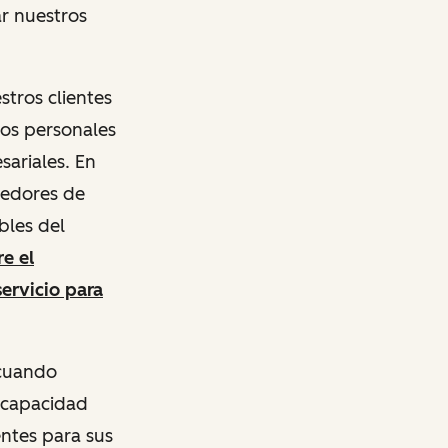
r nuestros
tros clientes
tos personales
sariales. En
eedores de
bles del
e el
servicio para
 cuando
 capacidad
entes para sus