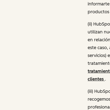
informarte
productos 
(ii) HubSp
utilizan n
en relació
este caso,
servicios)
tratamient
tratamien
clientes
.
(iii) HubS
recogemos 
profesiona