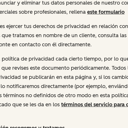
renunciar y eliminar tus datos personales de nuestro c
rciales sobre profesionales, rellena
este formulario
ieres ejercer tus derechos de privacidad en relación co
 que tratamos en nombre de un cliente, consulta las p
ponte en contacto con él directamente.
 política de privacidad cada cierto tiempo, por lo qu
ue revises este documento periódicamente. Todos 
privacidad se publicarán en esta página y, si los cambi
e lo notificaremos directamente (por ejemplo, envián
os términos no definidos de otro modo en esta polític
ficado que se les da en los
términos del servicio para 
ción recogemos y tratamos