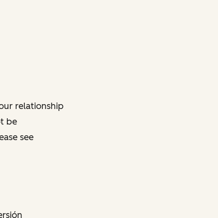
ur relationship
ot be
lease see
ersión