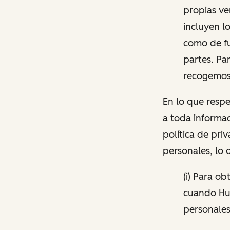
propias ve
incluyen l
como de fu
partes. Pa
recogemos
En lo que respe
a toda informac
política de pri
personales, lo 
(i) Para o
cuando Hu
personales