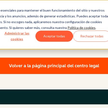
esenciales para mantener el buen funcionamiento del sitio y nuestros
ncia y los anuncios, además de generar estadísticas. Puedes aceptar tod
ras. Si no escoges nada, aplicaremos nuestra configuración de cookies
ento. Si quieres saber más, consulta nuestra
Política de cookies
.
Centro legal
Administrar las
Aceptar todas
Rechazar todas
cookies
POLÍTICA DE PRIVACIDAD DE HUBSPOT
Volver a la página principal del centro legal