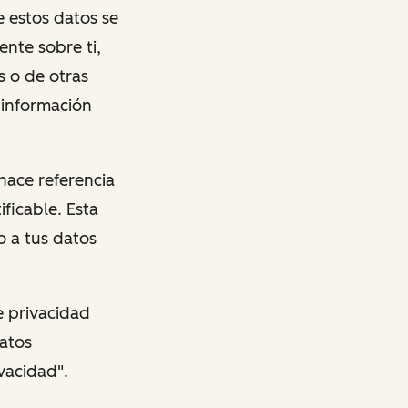
e estos datos se
nte sobre ti,
s o de otras
 información
 hace referencia
ficable. Esta
o a tus datos
e privacidad
atos
vacidad".