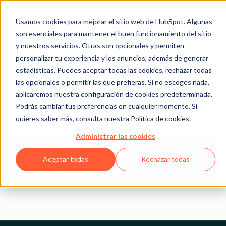
Usamos cookies para mejorar el sitio web de HubSpot. Algunas
son esenciales para mantener el buen funcionamiento del sitio
y nuestros servicios. Otras son opcionales y permiten
personalizar tu experiencia y los anuncios, además de generar
Centro legal
estadísticas. Puedes aceptar todas las cookies, rechazar todas
las opcionales o permitir las que prefieras. Si no escoges nada,
aplicaremos nuestra configuración de cookies predeterminada.
POLÍTICA DE PRIVACIDAD DE
Podrás cambiar tus preferencias en cualquier momento. Si
HUBSPOT
quieres saber más, consulta nuestra
Política de cookies
.
Administrar las cookies
Volver a la página principal del centro
Aceptar todas
Rechazar todas
legal