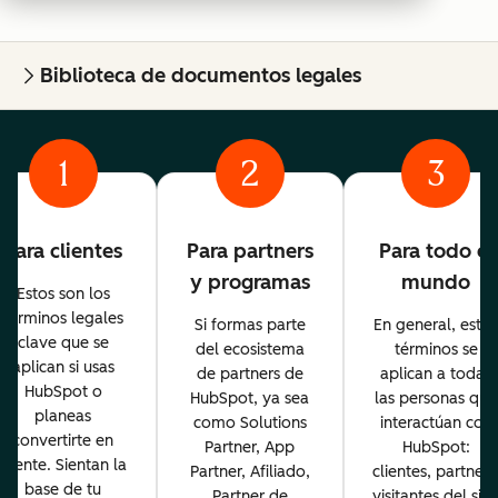
Biblioteca de documentos legales
1
2
3
Para clientes
Para partners
Para todo el
y programas
mundo
Estos son los
términos legales
Si formas parte
En general, estos
clave que se
del ecosistema
términos se
aplican si usas
de partners de
aplican a todas
HubSpot o
HubSpot, ya sea
las personas que
planeas
como Solutions
interactúan con
convertirte en
Partner, App
HubSpot:
cliente. Sientan la
Partner, Afiliado,
clientes, partners
base de tu
Partner de
visitantes del siti