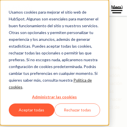
Menú
Usamos cookies para mejorar el sitio web de
HubSpot. Algunas son esenciales para mantener el
buen funcionamiento del sitio y nuestros servicios.
Otras son opcionales y permiten personalizar tu
Políticas claras basadas en la confianza.
experiencia y los anuncios, además de generar
estadísticas. Puedes aceptar todas las cookies,
Centro legal
rechazar todas las opcionales o permitir las que
prefieras. Si no escoges nada, aplicaremos nuestra
configuración de cookies predeterminada. Podrás
El centro legal es un recurso completo de los términos,
cambiar tus preferencias en cualquier momento. Si
políticas y acuerdos de HubSpot que rigen tu relación
quieres saber más, consulta nuestra
Política de
con nosotros. Hemos organizado toda esta información
cookies
.
según seas cliente, partner o simplemente estás
Administrar las cookies
explorando nuestro sitio. Nuestra meta es simple: hacer
que la información legal sea clara, accesible y fácil de
Aceptar todas
Rechazar todas
entender.