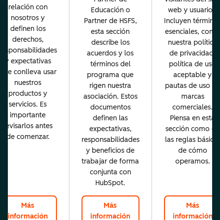
relación con
Educación o
web y usuarios.
nosotros y
Partner de HSFS,
Incluyen término
definen los
esta sección
esenciales, como
derechos,
describe los
nuestra política
responsabilidades
acuerdos y los
de privacidad,
y expectativas
términos del
política de uso
que conlleva usar
programa que
aceptable y
nuestros
rigen nuestra
pautas de uso d
productos y
asociación. Estos
marcas
servicios. Es
documentos
comerciales.
importante
definen las
Piensa en esta
revisarlos antes
expectativas,
sección como en
de comenzar.
responsabilidades
las reglas básica
y beneficios de
de cómo
trabajar de forma
operamos.
conjunta con
HubSpot.
Más
Más
Más
información
información
información