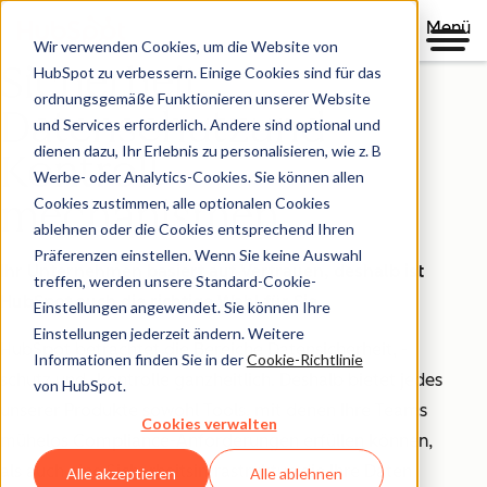
Menü
Wir verwenden Cookies, um die Website von
Sicherheit,
HubSpot zu verbessern. Einige Cookies sind für das
ordnungsgemäße Funktionieren unserer Website
Datenschutzund
und Services erforderlich. Andere sind optional und
dienen dazu, Ihr Erlebnis zu personalisieren, wie z. B
Kontroll-
Werbe- oder Analytics-Cookies. Sie können allen
mechanismen
Cookies zustimmen, alle optionalen Cookies
ablehnen oder die Cookies entsprechend Ihren
Präferenzen einstellen. Wenn Sie keine Auswahl
Ihr Unternehmen basiert auf Vertrauen, deshalb ist
treffen, werden unsere Standard-Cookie-
HubSpot auch die richtige Wahl für Sie.
Einstellungen angewendet. Sie können Ihre
Einstellungen jederzeit ändern. Weitere
HubSpot betrachtet die Bereiche Datensicherheit, -
Informationen finden Sie in der
Cookie-Richtlinie
schutz und -kontrolle ganzheitlich. Deshalb bietet jedes
von HubSpot.
unserer Produkte sowohl Tools, mit denen Ihre Teams
Cookies verwalten
mühelos Compliance-Anforderungen erfüllen können,
als auch eine Sicherheitsinfrastruktur, die Ihre Daten
Alle akzeptieren
Alle ablehnen