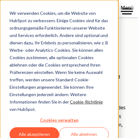
Menü
Wir verwenden Cookies, um die Website von
Sicherheit,
HubSpot zu verbessern. Einige Cookies sind für das
ordnungsgemäße Funktionieren unserer Website
Datenschutzund
und Services erforderlich. Andere sind optional und
dienen dazu, Ihr Erlebnis zu personalisieren, wie z. B
Kontroll-
Werbe- oder Analytics-Cookies. Sie können allen
mechanismen
Cookies zustimmen, alle optionalen Cookies
ablehnen oder die Cookies entsprechend Ihren
Präferenzen einstellen. Wenn Sie keine Auswahl
Ihr Unternehmen basiert auf Vertrauen, deshalb ist
treffen, werden unsere Standard-Cookie-
HubSpot auch die richtige Wahl für Sie.
Einstellungen angewendet. Sie können Ihre
Einstellungen jederzeit ändern. Weitere
HubSpot betrachtet die Bereiche Datensicherheit, -
Informationen finden Sie in der
Cookie-Richtlinie
schutz und -kontrolle ganzheitlich. Deshalb bietet jedes
von HubSpot.
unserer Produkte sowohl Tools, mit denen Ihre Teams
Cookies verwalten
mühelos Compliance-Anforderungen erfüllen können,
als auch eine Sicherheitsinfrastruktur, die Ihre Daten
Alle akzeptieren
Alle ablehnen