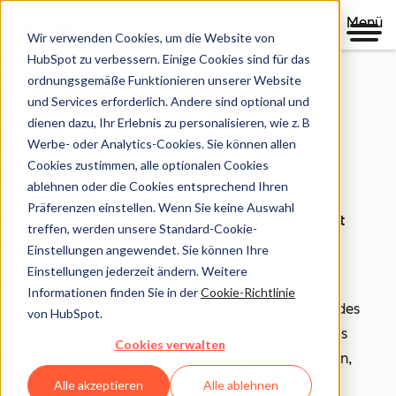
Menü
Wir verwenden Cookies, um die Website von
Sicherheit,
HubSpot zu verbessern. Einige Cookies sind für das
ordnungsgemäße Funktionieren unserer Website
Datenschutzund
und Services erforderlich. Andere sind optional und
dienen dazu, Ihr Erlebnis zu personalisieren, wie z. B
Kontroll-
Werbe- oder Analytics-Cookies. Sie können allen
mechanismen
Cookies zustimmen, alle optionalen Cookies
ablehnen oder die Cookies entsprechend Ihren
Präferenzen einstellen. Wenn Sie keine Auswahl
Ihr Unternehmen basiert auf Vertrauen, deshalb ist
treffen, werden unsere Standard-Cookie-
HubSpot auch die richtige Wahl für Sie.
Einstellungen angewendet. Sie können Ihre
Einstellungen jederzeit ändern. Weitere
HubSpot betrachtet die Bereiche Datensicherheit, -
Informationen finden Sie in der
Cookie-Richtlinie
schutz und -kontrolle ganzheitlich. Deshalb bietet jedes
von HubSpot.
unserer Produkte sowohl Tools, mit denen Ihre Teams
Cookies verwalten
mühelos Compliance-Anforderungen erfüllen können,
als auch eine Sicherheitsinfrastruktur, die Ihre Daten
Alle akzeptieren
Alle ablehnen