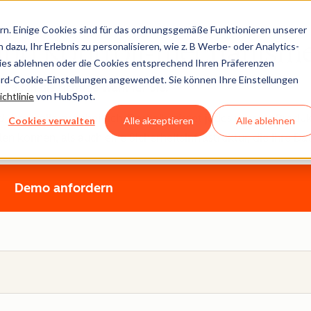
n. Einige Cookies sind für das ordnungsgemäße Funktionieren unserer
zund Kontroll-mechanism
dazu, Ihr Erlebnis zu personalisieren, wie z. B Werbe- oder Analytics-
kies ablehnen oder die Cookies entsprechend Ihren Präferenzen
ard-Cookie-Einstellungen angewendet. Sie können Ihre Einstellungen
 auch die richtige Wahl für Sie.
chtlinie
von HubSpot.
 -kontrolle ganzheitlich. Deshalb bietet jedes unserer Produ
Cookies verwalten
Alle akzeptieren
Alle ablehnen
können, als auch eine Sicherheitsinfrastruktur, die Ihre Dat
Demo anfordern