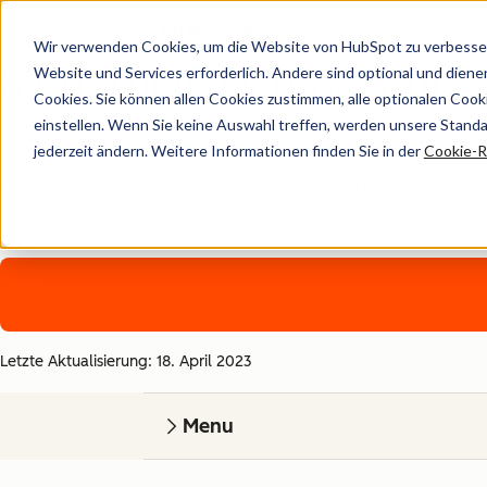
Wir verwenden Cookies, um die Website von HubSpot zu verbesser
Sicherheit, Datenschut
Website und Services erforderlich. Andere sind optional und dienen 
Cookies. Sie können allen Cookies zustimmen, alle optionalen Coo
einstellen. Wenn Sie keine Auswahl treffen, werden unsere Stand
Ihr Unternehmen basiert auf Vertrauen, deshalb ist HubSpot
jederzeit ändern. Weitere Informationen finden Sie in der
Cookie-Ri
HubSpot betrachtet die Bereiche Datensicherheit, -schutz und
denen Ihre Teams mühelos Compliance-Anforderungen erfüllen 
Letzte Aktualisierung: 18. April 2023
Menu