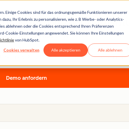
n. Einige Cookies sind für das ordnungsgemäße Funktionieren unserer
zund Kontroll-mechanism
dazu, Ihr Erlebnis zu personalisieren, wie z. B Werbe- oder Analytics-
kies ablehnen oder die Cookies entsprechend Ihren Präferenzen
ard-Cookie-Einstellungen angewendet. Sie können Ihre Einstellungen
 auch die richtige Wahl für Sie.
chtlinie
von HubSpot.
 -kontrolle ganzheitlich. Deshalb bietet jedes unserer Produ
Cookies verwalten
Alle akzeptieren
Alle ablehnen
können, als auch eine Sicherheitsinfrastruktur, die Ihre Dat
Demo anfordern