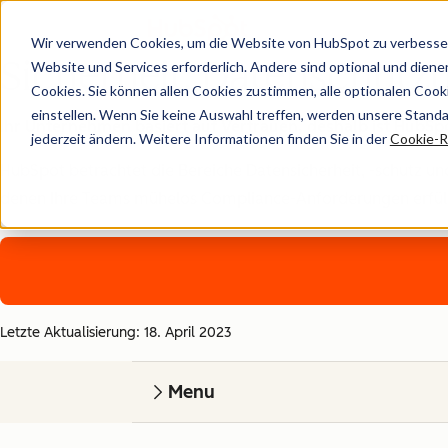
Wir verwenden Cookies, um die Website von HubSpot zu verbesser
Sicherheit, Datenschut
Website und Services erforderlich. Andere sind optional und dienen 
Cookies. Sie können allen Cookies zustimmen, alle optionalen Coo
einstellen. Wenn Sie keine Auswahl treffen, werden unsere Stand
Ihr Unternehmen basiert auf Vertrauen, deshalb ist HubSpot
jederzeit ändern. Weitere Informationen finden Sie in der
Cookie-Ri
HubSpot betrachtet die Bereiche Datensicherheit, -schutz und
denen Ihre Teams mühelos Compliance-Anforderungen erfüllen 
Letzte Aktualisierung: 18. April 2023
Menu