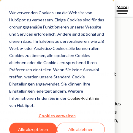
Menü
Wir verwenden Cookies, um die Website von
Sicherheit,
HubSpot zu verbessern. Einige Cookies sind für das
ordnungsgemäße Funktionieren unserer Website
Datenschutzund
und Services erforderlich. Andere sind optional und
dienen dazu, Ihr Erlebnis zu personalisieren, wie z. B
Kontroll-
Werbe- oder Analytics-Cookies. Sie können allen
mechanismen
Cookies zustimmen, alle optionalen Cookies
ablehnen oder die Cookies entsprechend Ihren
Präferenzen einstellen. Wenn Sie keine Auswahl
Ihr Unternehmen basiert auf Vertrauen, deshalb ist
treffen, werden unsere Standard-Cookie-
HubSpot auch die richtige Wahl für Sie.
Einstellungen angewendet. Sie können Ihre
Einstellungen jederzeit ändern. Weitere
HubSpot betrachtet die Bereiche Datensicherheit, -
Informationen finden Sie in der
Cookie-Richtlinie
schutz und -kontrolle ganzheitlich. Deshalb bietet jedes
von HubSpot.
unserer Produkte sowohl Tools, mit denen Ihre Teams
Cookies verwalten
mühelos Compliance-Anforderungen erfüllen können,
als auch eine Sicherheitsinfrastruktur, die Ihre Daten
Alle akzeptieren
Alle ablehnen