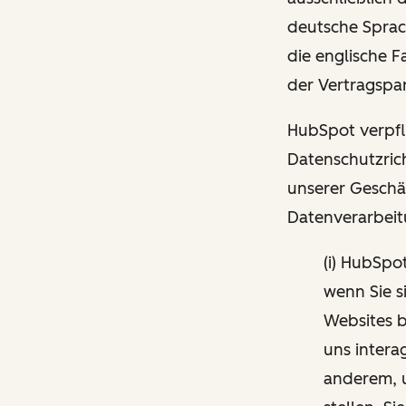
deutsche Sprac
die englische 
der Vertragspar
HubSpot verpfli
Datenschutzrich
unserer Geschä
Datenverarbeit
(i) HubSpo
wenn Sie s
Websites b
uns intera
anderem, 