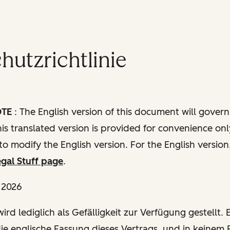
utzrichtlinie
OTE
: The English version of this document will govern
this translated version is provided for convenience onl
to modify the English version. For the English version
gal Stuff page
.
l 2026
ird lediglich als Gefälligkeit zur Verfügung gestellt. E
die englische Fassung dieses Vertrags, und in keinem F