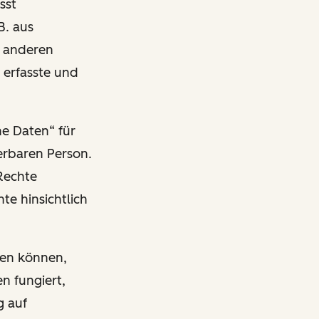
sst
B. aus
n anderen
 erfasste und
ne Daten“ für
ierbaren Person.
Rechte
te hinsichtlich
ben können,
n fungiert,
g auf