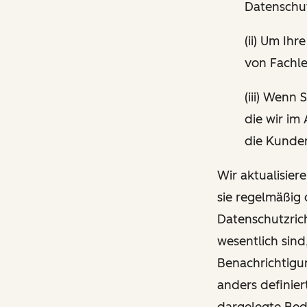
Datenschut
(ii) Um I
von Fachle
(iii) Wenn
die wir im
die Kunden
Wir aktualisier
sie regelmäßig
Datenschutzrich
wesentlich sind
Benachrichtigun
anders definier
dargelegte Be