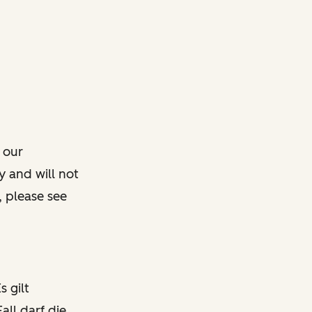
 our
y and will not
, please see
s gilt
all darf die