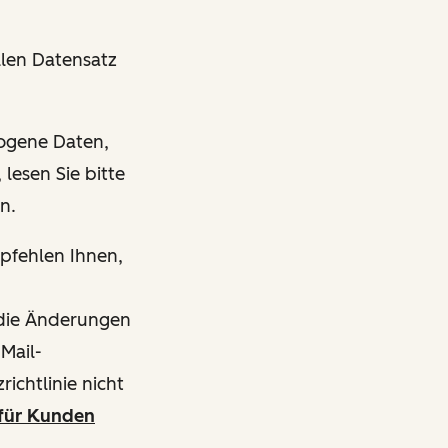
len Datensatz
zogene Daten,
lesen Sie bitte
en.
mpfehlen Ihnen,
s die Änderungen
-Mail-
ichtlinie nicht
für Kunden