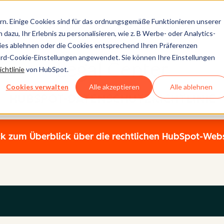
n. Einige Cookies sind für das ordnungsgemäße Funktionieren unserer
dazu, Ihr Erlebnis zu personalisieren, wie z. B Werbe- oder Analytics-
kies ablehnen oder die Cookies entsprechend Ihren Präferenzen
ard-Cookie-Einstellungen angewendet. Sie können Ihre Einstellungen
Legal Center
chtlinie
von HubSpot.
Cookies verwalten
Alle akzeptieren
Alle ablehnen
HUBSPOT-DATENSCHUTZRICHTLINIE
k zum Überblick über die rechtlichen HubSpot-Web