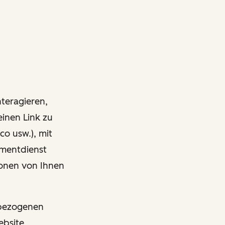
nteragieren,
einen Link zu
co usw.), mit
ementdienst
onen von Ihnen
nbezogenen
ebsite