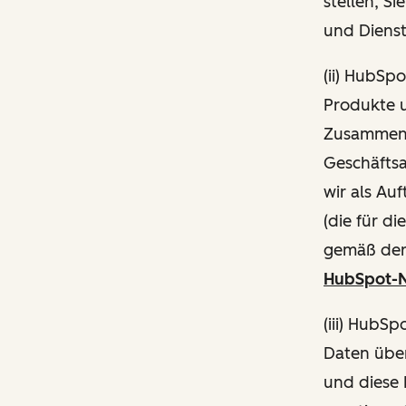
stellen, S
und Diens
(ii) HubSp
Produkte 
Zusammenh
Geschäftsa
wir als Au
(die für d
gemäß de
HubSpot-N
(iii) HubS
Daten über
und diese 