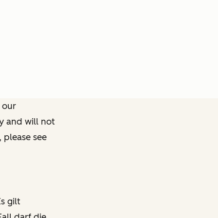
 our
y and will not
, please see
s gilt
all darf die