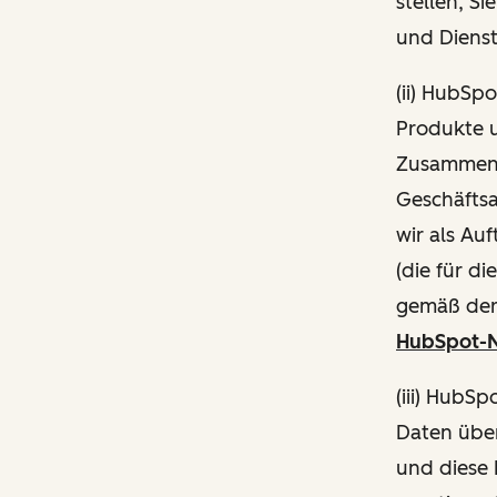
stellen, S
und Diens
(ii) HubSp
Produkte 
Zusammenh
Geschäftsa
wir als Au
(die für d
gemäß de
HubSpot-N
(iii) HubS
Daten über
und diese 