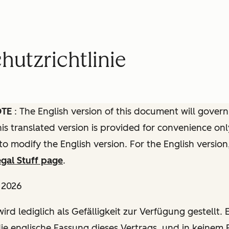
utzrichtlinie
OTE
: The English version of this document will govern
this translated version is provided for convenience onl
to modify the English version. For the English version
gal Stuff page
.
l 2026
ird lediglich als Gefälligkeit zur Verfügung gestellt. E
die englische Fassung dieses Vertrags, und in keinem F