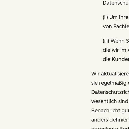
Datenschut
(ii) Um I
von Fachle
(iii) Wenn
die wir im
die Kunden
Wir aktualisier
sie regelmäßig
Datenschutzrich
wesentlich sind
Benachrichtigun
anders definier
dargelegte Be