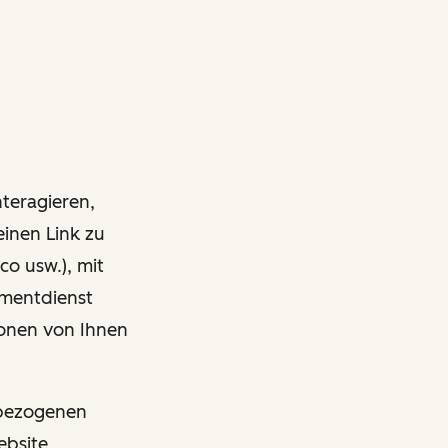
nteragieren,
einen Link zu
co usw.), mit
ementdienst
onen von Ihnen
nbezogenen
ebsite