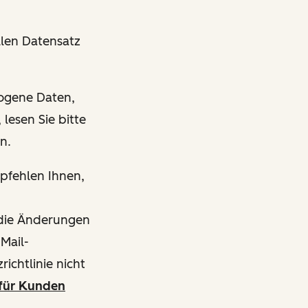
len Datensatz
zogene Daten,
lesen Sie bitte
en.
mpfehlen Ihnen,
s die Änderungen
-Mail-
ichtlinie nicht
für Kunden