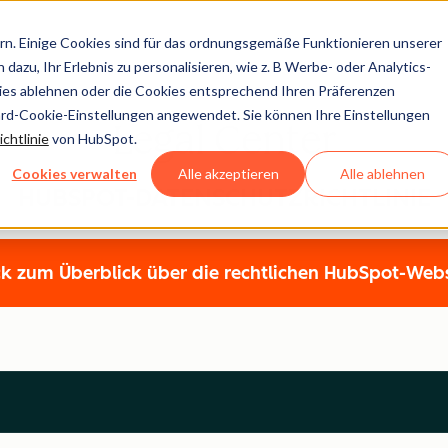
n. Einige Cookies sind für das ordnungsgemäße Funktionieren unserer
dazu, Ihr Erlebnis zu personalisieren, wie z. B Werbe- oder Analytics-
kies ablehnen oder die Cookies entsprechend Ihren Präferenzen
ard-Cookie-Einstellungen angewendet. Sie können Ihre Einstellungen
Legal Center
chtlinie
von HubSpot.
Cookies verwalten
Alle akzeptieren
Alle ablehnen
HUBSPOT-DATENSCHUTZRICHTLINIE
k zum Überblick über die rechtlichen HubSpot-Web