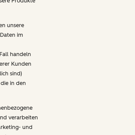
nsere Produkte
den unsere
 Daten im
Fall handeln
nserer Kunden
ich sind)
 die in den
sonenbezogene
und verarbeiten
arketing- und