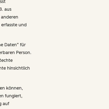
sst
B. aus
n anderen
 erfasste und
ne Daten“ für
ierbaren Person.
Rechte
te hinsichtlich
ben können,
n fungiert,
g auf