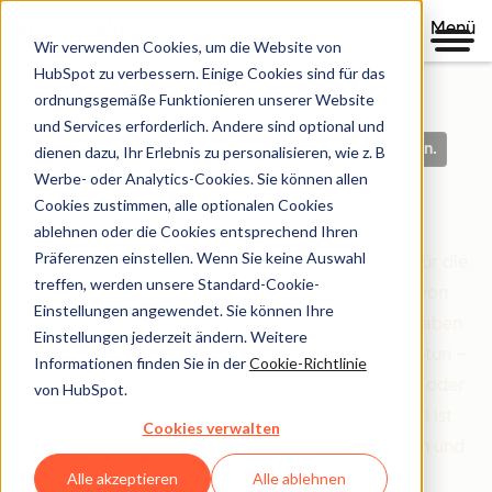
Menü
Wir verwenden Cookies, um die Website von
HubSpot zu verbessern. Einige Cookies sind für das
ordnungsgemäße Funktionieren unserer Website
und Services erforderlich. Andere sind optional und
Klare Richtlinien. Auf der Grundlage von Vertrauen.
dienen dazu, Ihr Erlebnis zu personalisieren, wie z. B
Werbe- oder Analytics-Cookies. Sie können allen
Legal Center
Cookies zustimmen, alle optionalen Cookies
ablehnen oder die Cookies entsprechend Ihren
Präferenzen einstellen. Wenn Sie keine Auswahl
Das Legal Center ist Ihre umfassende Ressource für die
treffen, werden unsere Standard-Cookie-
Bedingungen, Richtlinien und Vereinbarungen von
Einstellungen angewendet. Sie können Ihre
HubSpot, die Ihre Beziehung zu uns regeln. Wir haben
Einstellungen jederzeit ändern. Weitere
alles danach organisiert, wer Sie sind und was Sie tun –
Informationen finden Sie in der
Cookie-Richtlinie
egal ob Sie Kundin oder Kunde sind, Partner sind oder
von HubSpot.
einfach nur unsere Website erkunden. Unser Ziel ist
Cookies verwalten
einfach: Rechtliche Informationen klar, zugänglich und
leicht verständlich zu machen.
Alle akzeptieren
Alle ablehnen