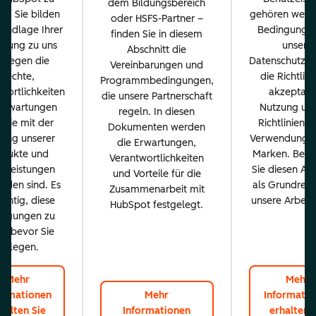
dem Bildungsbereich
n. Sie bilden
gehören wesen
oder HSFS-Partner –
rundlage Ihrer
Bedingungen
finden Sie in diesem
ehung zu uns
unsere
Abschnitt die
d legen die
Datenschutzrich
Vereinbarungen und
Rechte,
die Richtlini
Programmbedingungen,
wortlichkeiten
akzeptabl
die unsere Partnerschaft
Erwartungen
Nutzung und
regeln. In diesen
, die mit der
Richtlinien f
Dokumenten werden
ung unserer
Verwendung u
die Erwartungen,
odukte und
Marken. Betr
Verantwortlichkeiten
stleistungen
Sie diesen Abs
und Vorteile für die
nden sind. Es
als Grundrege
Zusammenarbeit mit
wichtig, diese
unsere Arbeits
HubSpot festgelegt.
ingungen zu
n, bevor Sie
loslegen.
Mehr
Mehr
ormationen
Mehr
Informatio
halten Sie
Informationen
erhalten 