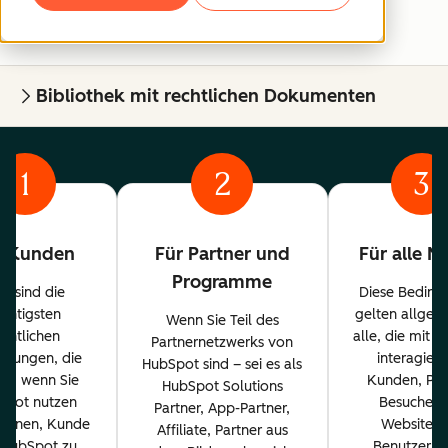
Bibliothek mit rechtlichen Dokumenten
1
2
3
r Kunden
Für Partner und
Für alle N
Programme
es sind die
Diese Beding
ichtigsten
gelten allgem
Wenn Sie Teil des
echtlichen
alle, die mit 
Partnernetzwerks von
ngungen, die
interagiere
HubSpot sind – sei es als
en, wenn Sie
Kunden, Par
HubSpot Solutions
Spot nutzen
Besucher 
Partner, App-Partner,
planen, Kunde
Website u
Affiliate, Partner aus
 HubSpot zu
Benutzer. 