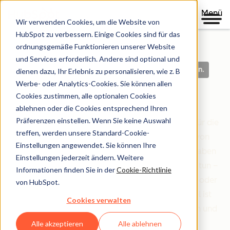
Menü
Wir verwenden Cookies, um die Website von
HubSpot zu verbessern. Einige Cookies sind für das
ordnungsgemäße Funktionieren unserer Website
und Services erforderlich. Andere sind optional und
Klare Richtlinien. Auf der Grundlage von Vertrauen.
dienen dazu, Ihr Erlebnis zu personalisieren, wie z. B
Werbe- oder Analytics-Cookies. Sie können allen
Legal Center
Cookies zustimmen, alle optionalen Cookies
ablehnen oder die Cookies entsprechend Ihren
Präferenzen einstellen. Wenn Sie keine Auswahl
Das Legal Center ist Ihre umfassende Ressource für die
treffen, werden unsere Standard-Cookie-
Bedingungen, Richtlinien und Vereinbarungen von
Einstellungen angewendet. Sie können Ihre
HubSpot, die Ihre Beziehung zu uns regeln. Wir haben
Einstellungen jederzeit ändern. Weitere
alles danach organisiert, wer Sie sind und was Sie tun –
Informationen finden Sie in der
Cookie-Richtlinie
egal ob Sie Kundin oder Kunde sind, Partner sind oder
von HubSpot.
einfach nur unsere Website erkunden. Unser Ziel ist
Cookies verwalten
einfach: Rechtliche Informationen klar, zugänglich und
leicht verständlich zu machen.
Alle akzeptieren
Alle ablehnen