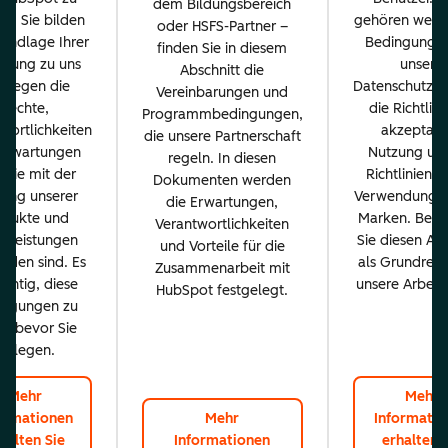
dem Bildungsbereich
n. Sie bilden
gehören wesen
oder HSFS-Partner –
rundlage Ihrer
Bedingungen
finden Sie in diesem
ehung zu uns
unsere
Abschnitt die
d legen die
Datenschutzrich
Vereinbarungen und
Rechte,
die Richtlini
Programmbedingungen,
wortlichkeiten
akzeptabl
die unsere Partnerschaft
Erwartungen
Nutzung und
regeln. In diesen
, die mit der
Richtlinien f
Dokumenten werden
ung unserer
Verwendung u
die Erwartungen,
odukte und
Marken. Betr
Verantwortlichkeiten
stleistungen
Sie diesen Abs
und Vorteile für die
nden sind. Es
als Grundrege
Zusammenarbeit mit
wichtig, diese
unsere Arbeits
HubSpot festgelegt.
ingungen zu
n, bevor Sie
loslegen.
Mehr
Mehr
ormationen
Mehr
Informatio
halten Sie
Informationen
erhalten 