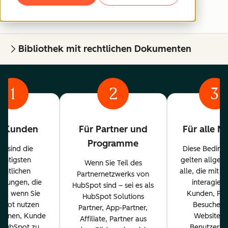
Bibliothek mit rechtlichen Dokumenten
1
2
3
r Kunden
Für Partner und
Für alle N
Programme
es sind die
Diese Beding
ichtigsten
gelten allgem
Wenn Sie Teil des
echtlichen
alle, die mit 
Partnernetzwerks von
ngungen, die
interagiere
HubSpot sind – sei es als
en, wenn Sie
Kunden, Par
HubSpot Solutions
Spot nutzen
Besucher 
Partner, App-Partner,
planen, Kunde
Website u
Affiliate, Partner aus
 HubSpot zu
Benutzer. 