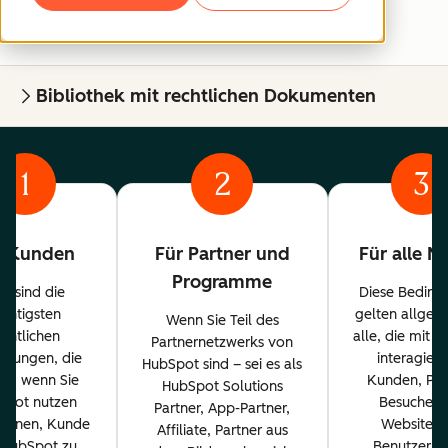
Bibliothek mit rechtlichen Dokumenten
1
2
3
r Kunden
Für Partner und
Für alle N
Programme
es sind die
Diese Beding
ichtigsten
gelten allgem
Wenn Sie Teil des
echtlichen
alle, die mit 
Partnernetzwerks von
ngungen, die
interagiere
HubSpot sind – sei es als
en, wenn Sie
Kunden, Par
HubSpot Solutions
Spot nutzen
Besucher 
Partner, App-Partner,
planen, Kunde
Website u
Affiliate, Partner aus
 HubSpot zu
Benutzer. 