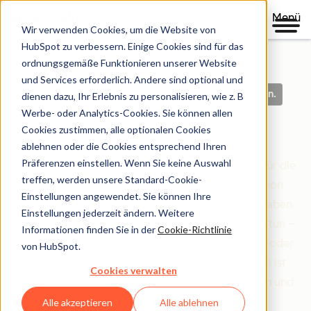
Menü
Wir verwenden Cookies, um die Website von
HubSpot zu verbessern. Einige Cookies sind für das
ordnungsgemäße Funktionieren unserer Website
und Services erforderlich. Andere sind optional und
Klare Richtlinien. Auf der Grundlage von Vertrauen.
dienen dazu, Ihr Erlebnis zu personalisieren, wie z. B
Werbe- oder Analytics-Cookies. Sie können allen
Legal Center
Cookies zustimmen, alle optionalen Cookies
ablehnen oder die Cookies entsprechend Ihren
Präferenzen einstellen. Wenn Sie keine Auswahl
Das Legal Center ist Ihre umfassende Ressource für die
treffen, werden unsere Standard-Cookie-
Bedingungen, Richtlinien und Vereinbarungen von
Einstellungen angewendet. Sie können Ihre
HubSpot, die Ihre Beziehung zu uns regeln. Wir haben
Einstellungen jederzeit ändern. Weitere
alles danach organisiert, wer Sie sind und was Sie tun –
Informationen finden Sie in der
Cookie-Richtlinie
egal ob Sie Kundin oder Kunde sind, Partner sind oder
von HubSpot.
einfach nur unsere Website erkunden. Unser Ziel ist
Cookies verwalten
einfach: Rechtliche Informationen klar, zugänglich und
leicht verständlich zu machen.
Alle akzeptieren
Alle ablehnen