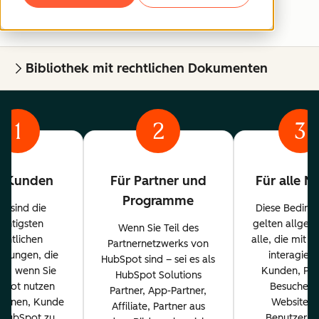
Bibliothek mit rechtlichen Dokumenten
1
2
3
r Kunden
Für Partner und
Für alle N
Programme
es sind die
Diese Beding
ichtigsten
gelten allgem
Wenn Sie Teil des
echtlichen
alle, die mit 
Partnernetzwerks von
ngungen, die
interagiere
HubSpot sind – sei es als
en, wenn Sie
Kunden, Par
HubSpot Solutions
Spot nutzen
Besucher 
Partner, App-Partner,
planen, Kunde
Website u
Affiliate, Partner aus
 HubSpot zu
Benutzer. 