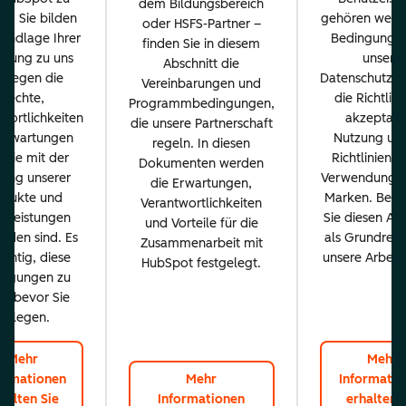
dem Bildungsbereich
n. Sie bilden
gehören wesen
oder HSFS-Partner –
rundlage Ihrer
Bedingungen
finden Sie in diesem
ehung zu uns
unsere
Abschnitt die
d legen die
Datenschutzrich
Vereinbarungen und
Rechte,
die Richtlini
Programmbedingungen,
wortlichkeiten
akzeptabl
die unsere Partnerschaft
Erwartungen
Nutzung und
regeln. In diesen
, die mit der
Richtlinien f
Dokumenten werden
ung unserer
Verwendung u
die Erwartungen,
odukte und
Marken. Betr
Verantwortlichkeiten
stleistungen
Sie diesen Abs
und Vorteile für die
nden sind. Es
als Grundrege
Zusammenarbeit mit
wichtig, diese
unsere Arbeits
HubSpot festgelegt.
ingungen zu
n, bevor Sie
loslegen.
Mehr
Mehr
ormationen
Mehr
Informatio
halten Sie
Informationen
erhalten 