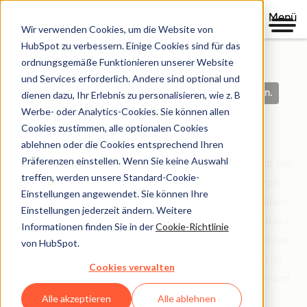
Menü
Wir verwenden Cookies, um die Website von
HubSpot zu verbessern. Einige Cookies sind für das
ordnungsgemäße Funktionieren unserer Website
und Services erforderlich. Andere sind optional und
Klare Richtlinien. Auf der Grundlage von Vertrauen.
dienen dazu, Ihr Erlebnis zu personalisieren, wie z. B
Werbe- oder Analytics-Cookies. Sie können allen
Legal Center
Cookies zustimmen, alle optionalen Cookies
ablehnen oder die Cookies entsprechend Ihren
Präferenzen einstellen. Wenn Sie keine Auswahl
Das Legal Center ist Ihre umfassende Ressource für die
treffen, werden unsere Standard-Cookie-
Bedingungen, Richtlinien und Vereinbarungen von
Einstellungen angewendet. Sie können Ihre
HubSpot, die Ihre Beziehung zu uns regeln. Wir haben
Einstellungen jederzeit ändern. Weitere
alles danach organisiert, wer Sie sind und was Sie tun –
Informationen finden Sie in der
Cookie-Richtlinie
egal ob Sie Kundin oder Kunde sind, Partner sind oder
von HubSpot.
einfach nur unsere Website erkunden. Unser Ziel ist
Cookies verwalten
einfach: Rechtliche Informationen klar, zugänglich und
leicht verständlich zu machen.
Alle akzeptieren
Alle ablehnen