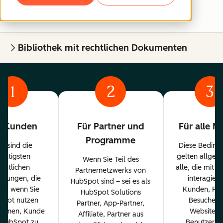
Bibliothek mit rechtlichen Dokumenten
1
2
3
r Kunden
Für Partner und
Für alle N
Programme
es sind die
Diese Beding
ichtigsten
gelten allgem
Wenn Sie Teil des
echtlichen
alle, die mit 
Partnernetzwerks von
ngungen, die
interagiere
HubSpot sind – sei es als
en, wenn Sie
Kunden, Par
HubSpot Solutions
Spot nutzen
Besucher 
Partner, App-Partner,
planen, Kunde
Website u
Affiliate, Partner aus
 HubSpot zu
Benutzer. 