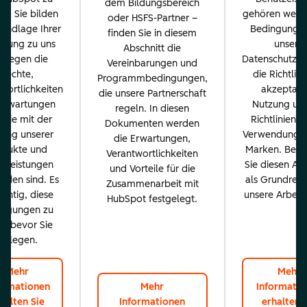
dem Bildungsbereich
n. Sie bilden
gehören wesen
oder HSFS-Partner –
rundlage Ihrer
Bedingungen
finden Sie in diesem
ehung zu uns
unsere
Abschnitt die
d legen die
Datenschutzrich
Vereinbarungen und
Rechte,
die Richtlini
Programmbedingungen,
wortlichkeiten
akzeptabl
die unsere Partnerschaft
Erwartungen
Nutzung und
regeln. In diesen
, die mit der
Richtlinien f
Dokumenten werden
ung unserer
Verwendung u
die Erwartungen,
odukte und
Marken. Betr
Verantwortlichkeiten
stleistungen
Sie diesen Abs
und Vorteile für die
nden sind. Es
als Grundrege
Zusammenarbeit mit
wichtig, diese
unsere Arbeits
HubSpot festgelegt.
ingungen zu
n, bevor Sie
loslegen.
Mehr
Mehr
ormationen
Mehr
Informatio
halten Sie
Informationen
erhalten 