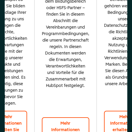
dem Bildungsbereich
n. Sie bilden
gehören wesen
oder HSFS-Partner –
rundlage Ihrer
Bedingungen
finden Sie in diesem
ehung zu uns
unsere
Abschnitt die
d legen die
Datenschutzrich
Vereinbarungen und
Rechte,
die Richtlini
Programmbedingungen,
wortlichkeiten
akzeptabl
die unsere Partnerschaft
Erwartungen
Nutzung und
regeln. In diesen
, die mit der
Richtlinien f
Dokumenten werden
ung unserer
Verwendung u
die Erwartungen,
odukte und
Marken. Betr
Verantwortlichkeiten
stleistungen
Sie diesen Abs
und Vorteile für die
nden sind. Es
als Grundrege
Zusammenarbeit mit
wichtig, diese
unsere Arbeits
HubSpot festgelegt.
ingungen zu
n, bevor Sie
loslegen.
Mehr
Mehr
ormationen
Mehr
Informatio
halten Sie
Informationen
erhalten 