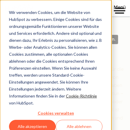
Menü
Wir verwenden Cookies, um die Website von
HubSpot zu verbessern. Einige Cookies sind für das
ordnungsgemäße Funktionieren unserer Website
und Services erforderlich. Andere sind optional und
Klare Richtlinien. Auf der Grundlage von Vertrauen.
dienen dazu, Ihr Erlebnis zu personalisieren, wie z. B
Werbe- oder Analytics-Cookies. Sie können allen
Legal Center
Cookies zustimmen, alle optionalen Cookies
ablehnen oder die Cookies entsprechend Ihren
Präferenzen einstellen. Wenn Sie keine Auswahl
Das Legal Center ist Ihre umfassende Ressource für die
treffen, werden unsere Standard-Cookie-
Bedingungen, Richtlinien und Vereinbarungen von
Einstellungen angewendet. Sie können Ihre
HubSpot, die Ihre Beziehung zu uns regeln. Wir haben
Einstellungen jederzeit ändern. Weitere
alles danach organisiert, wer Sie sind und was Sie tun –
Informationen finden Sie in der
Cookie-Richtlinie
egal ob Sie Kundin oder Kunde sind, Partner sind oder
von HubSpot.
einfach nur unsere Website erkunden. Unser Ziel ist
Cookies verwalten
einfach: Rechtliche Informationen klar, zugänglich und
leicht verständlich zu machen.
Alle akzeptieren
Alle ablehnen