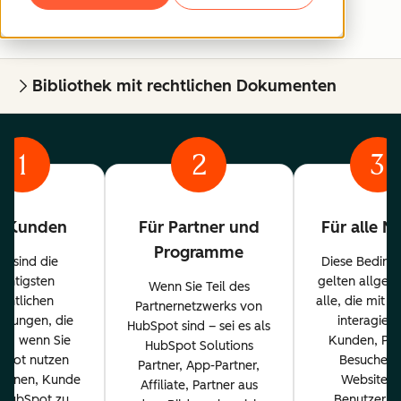
Bibliothek mit rechtlichen Dokumenten
1
2
3
r Kunden
Für Partner und
Für alle N
Programme
es sind die
Diese Beding
ichtigsten
gelten allgem
Wenn Sie Teil des
echtlichen
alle, die mit 
Partnernetzwerks von
ngungen, die
interagiere
HubSpot sind – sei es als
en, wenn Sie
Kunden, Par
HubSpot Solutions
Spot nutzen
Besucher 
Partner, App-Partner,
planen, Kunde
Website u
Affiliate, Partner aus
 HubSpot zu
Benutzer. 