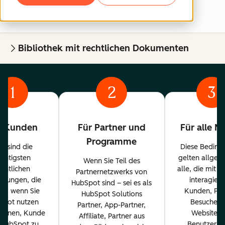
Bibliothek mit rechtlichen Dokumenten
1
2
3
r Kunden
Für Partner und
Für alle N
Programme
es sind die
Diese Beding
ichtigsten
gelten allgem
Wenn Sie Teil des
echtlichen
alle, die mit 
Partnernetzwerks von
ngungen, die
interagiere
HubSpot sind – sei es als
en, wenn Sie
Kunden, Par
HubSpot Solutions
Spot nutzen
Besucher 
Partner, App-Partner,
planen, Kunde
Website u
Affiliate, Partner aus
 HubSpot zu
Benutzer. 