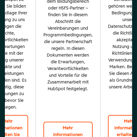
dem Bildungsbereich
n. Sie bilden
gehören wesen
oder HSFS-Partner –
rundlage Ihrer
Bedingungen
finden Sie in diesem
ehung zu uns
unsere
Abschnitt die
d legen die
Datenschutzrich
Vereinbarungen und
Rechte,
die Richtlini
Programmbedingungen,
wortlichkeiten
akzeptabl
die unsere Partnerschaft
Erwartungen
Nutzung und
regeln. In diesen
, die mit der
Richtlinien f
Dokumenten werden
ung unserer
Verwendung u
die Erwartungen,
odukte und
Marken. Betr
Verantwortlichkeiten
stleistungen
Sie diesen Abs
und Vorteile für die
nden sind. Es
als Grundrege
Zusammenarbeit mit
wichtig, diese
unsere Arbeits
HubSpot festgelegt.
ingungen zu
n, bevor Sie
loslegen.
Mehr
Mehr
ormationen
Mehr
Informatio
halten Sie
Informationen
erhalten 