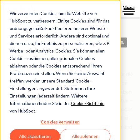
Menü
Wir verwenden Cookies, um die Website von
HubSpot zu verbessern. Einige Cookies sind für das
ordnungsgemäße Funktionieren unserer Website
und Services erforderlich. Andere sind optional und
Klare Richtlinien. Auf der Grundlage von Vertrauen.
dienen dazu, Ihr Erlebnis zu personalisieren, wie z. B
Werbe- oder Analytics-Cookies. Sie können allen
Legal Center
Cookies zustimmen, alle optionalen Cookies
ablehnen oder die Cookies entsprechend Ihren
Präferenzen einstellen. Wenn Sie keine Auswahl
Das Legal Center ist Ihre umfassende Ressource für die
treffen, werden unsere Standard-Cookie-
Bedingungen, Richtlinien und Vereinbarungen von
Einstellungen angewendet. Sie können Ihre
HubSpot, die Ihre Beziehung zu uns regeln. Wir haben
Einstellungen jederzeit ändern. Weitere
alles danach organisiert, wer Sie sind und was Sie tun –
Informationen finden Sie in der
Cookie-Richtlinie
egal ob Sie Kundin oder Kunde sind, Partner sind oder
von HubSpot.
einfach nur unsere Website erkunden. Unser Ziel ist
Cookies verwalten
einfach: Rechtliche Informationen klar, zugänglich und
leicht verständlich zu machen.
Alle akzeptieren
Alle ablehnen