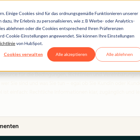
n. Einige Cookies sind für das ordnungsgemäße Funktionieren unserer
dazu, Ihr Erlebnis zu personalisieren, wie z. B Werbe- oder Analytics-
kies ablehnen oder die Cookies entsprechend Ihren Präferenzen
ard-Cookie-Einstellungen angewendet. Sie können Ihre Einstellungen
Klare Richtlinien. Auf der Grundlage von Vertrauen.
chtlinie
von HubSpot.
Legal Center
Cookies verwalten
Alle akzeptieren
Alle ablehnen
essource für die Bedingungen, Richtlinien und Vereinbarungen
, wer Sie sind und was Sie tun – egal ob Sie Kundin oder Kunde
 ist einfach: Rechtliche Informationen klar, zugänglich und l
umenten