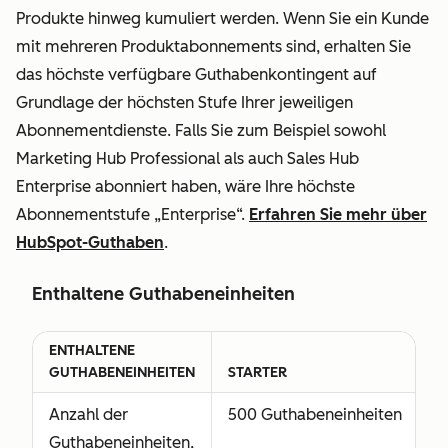
umfasst auch den
Produkte hinweg kumuliert werden. Wenn Sie ein Kunde
Zugriff auf die
mit mehreren Produktabonnements sind, erhalten Sie
Basislizenz.
das höchste verfügbare Guthabenkontingent auf
Grundlage der höchsten Stufe Ihrer jeweiligen
Revenue-Lizenz
Nicht
Alle
Abonnementdienste. Falls Sie zum Beispiel sowohl
(früher Commerce-
verfügbar
Funktione
Marketing Hub Professional als auch Sales Hub
Lizenz)
von Reve
Enterprise abonniert haben, wäre Ihre höchste
Gewährt
Hub
Abonnementstufe „Enterprise“.
Erfahren Sie mehr über
vollständigen
Profession
HubSpot-Guthaben
.
Zugriff auf Revenue
Hub Professional
Enthaltene Guthabeneinheiten
oder Enterprise,
einschließlich
ENTHALTENE
erweiterter CPQ-
GUTHABENEINHEITEN
STARTER
P
Tools. Die Revenue-
Anzahl der
500 Guthabeneinheiten
3
Lizenz umfasst auch
Guthabeneinheiten,
den Zugriff auf die