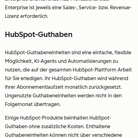
den Zugriff auf die
Enterprise ist jeweils eine Sales-, Service- bzw. Revenue-
Basislizenz.
Lizenz erforderlich.
Service-Lizenz
Nicht
Alle
HubSpot-Guthaben
Gewährt
verfügbar
Funktione
vollständigen
von Servi
HubSpot-Guthabeneinheiten sind eine einfache, flexible
Zugriff auf Service
Hub
Möglichkeit, KI-Agents und Automatisierungen zu
Hub Professional
Profession
nutzen, die auf der gesamten HubSpot-Plattform Arbeit
oder Enterprise,
für Sie erledigen. Ihr HubSpot-Guthaben wird während
einschließlich
Ihrer Abonnementlaufzeit monatlich zurückgesetzt.
erweiterter
Ungenutzte Guthabeneinheiten werden nicht in den
Funktionen, die
Folgemonat übertragen.
speziell für
Serviceteams
Einige HubSpot-Produkte beinhalten HubSpot-
entwickelt wurden.
Guthaben ohne zusätzliche Kosten. Enthaltene
Die Service-Lizenz
Guthabeneinheiten können nicht über verschiedene