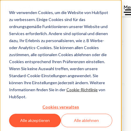
Me
Wir verwenden Cookies, um die Website von HubSpot
zu verbessern. Einige Cookies sind für das
ordnungsgemäße Funktionieren unserer Website und
Services erforderlich. Andere sind optional und dienen
Übersicht der Produkte
dazu, Ihr Erlebnis zu personalisieren, wie z. B Werbe-
oder Analytics-Cookies. Sie können allen Cookies
und Dienstleistungen
zustimmen, alle optionalen Cookies ablehnen oder die
Cookies entsprechend Ihren Präferenzen einstellen.
von HubSpot
Wenn Sie keine Auswahl treffen, werden unsere
Standard-Cookie-Einstellungen angewendet. Sie
können Ihre Einstellungen jederzeit ändern. Weitere
Möchten Sie mehr über die von HubSpot angebotenen
Informationen finden Sie in der
Cookie-Richtlinie
von
Produkte und Dienstleistungen, die Features der
HubSpot.
einzelnen Produkte und etwaige Beschränkungen
Cookies verwalten
erfahren? Dann sind Sie auf dieser Seite genau richtig,
denn hier finden Sie eine übersichtliche Auflistung mit
Alle akzeptieren
Alle ablehnen
allen wichtigen Informationen.