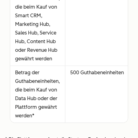
die beim Kauf von
Basislizenz.
Smart CRM,
Leselizenz
Ohne
Ohne
Marketing Hub,
Ermöglicht es
Aufpreis
Aufpreis
Sales Hub, Service
Nutzern, die
erhältlich
erhältlich
Hub, Content Hub
Abonnementdienste
oder Revenue Hub
anzusehen, ohne
gewährt werden
Änderungen an
Betrag der
500 Guthabeneinheiten
5
ihrem Account
Guthabeneinheiten,
vornehmen zu
die beim Kauf von
können.
Data Hub oder der
Partnerlizenz
Ohne
Ohne
Plattform gewährt
Ermöglicht es
Aufpreis
Aufpreis
werden*
Nutzern, die
erhältlich
erhältlich
Abonnementdienste