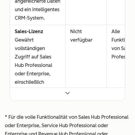
angereicherte Daten
und ein intelligentes
CRM-System.
Sales-Lizenz
Nicht
Alle
Gewährt
verfügbar
Funktione
vollständigen
von Sales
Zugriff auf Sales
Profession
Hub Professional
oder Enterprise,
einschließlich
erweiterter
Funktionen, die
speziell für den
Vertrieb entwickelt
* Für die volle Funktionalität von Sales Hub Professional
wurden. Die Sales-
oder Enterprise, Service Hub Professional oder
Lizenz umfasst auch
Enterprise und Revenue Hub Professional oder