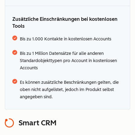
Zusätzliche Einschränkungen bei kostenlosen
Tools
Bis zu 1.000 Kontakte in kostenlosen Accounts
Hier erfahren
Sie mehr über die von
Bis zu 1 Million Datensätze für alle anderen
HubSpot unterstützten
Standardobjekttypen pro Account in kostenlosen
Accounts
Sprachen
zusätzliche Bedingungen
Es können zusätzliche Beschränkungen gelten, die
oben nicht aufgelistet, jedoch im Produkt selbst
angegeben sind.
Smart CRM