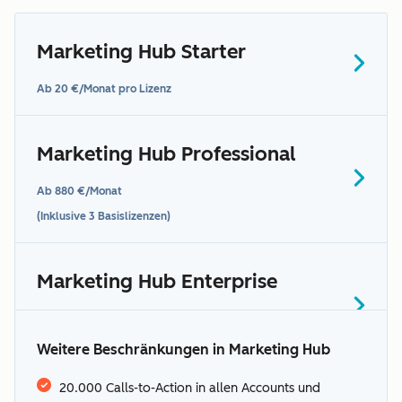
Marketing Hub Starter
hier
Ab 20 €/Monat pro Lizenz
Marketing Hub Professional
Kontaktieren Sie
Ab 880 €/Monat
uns, um mehr zu erfahren.
(Inklusive 3 Basislizenzen)
Hier erfahren
Sie mehr über die von
HubSpot unterstützten
Marketing Hub Enterprise
Sprachen
Ab 3.300 €/Monat
(Inklusive 5 Basislizenzen)
Weitere Beschränkungen in Marketing Hub
1 bis 1.000: In Ihrem Abonnement
Abschnitt
enthalten
20.000 Calls-to-Action in allen Accounts und
zusätzliche Bedingungen