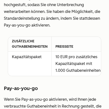
und die diesen
hochgestuft, sodass Sie ohne Unterbrechung
Zugang benötigen,
weiterarbeiten können. Sie haben die Möglichkeit, die
um Services im
Standardeinstellung zu ändern, indem Sie stattdessen
Rahmen Ihrer
Pay-as-you-go aktivieren.
Abonnementdienste
zu erbringen;
ZUSÄTZLICHE
HubSpot bestätigt,
GUTHABENEINHEITEN
PREISSEITE
verweigert oder
entfernt
Kapazitätspaket
10 EUR pro zusätzliches
Partnerlizenzen
Kapazitätspaket mit
nach eigenem,
1.000 Guthabeneinheiten
angemessenem
Ermessen.
Pay-as-you-go
Wenn Sie Pay-as-you-go aktivieren, wird Ihnen jede
verbrauchte Guthabeneinheit in Rechnung gestellt, die