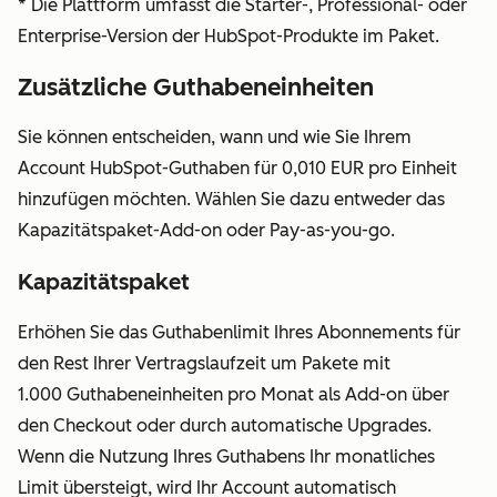
* Die Plattform umfasst die Starter-, Professional- oder
anzusehen, ohne
Enterprise-Version der HubSpot-Produkte im Paket.
Änderungen an
ihrem Account
Zusätzliche Guthabeneinheiten
vornehmen zu
können.
Sie können entscheiden, wann und wie Sie Ihrem
Sie erklären sich
Account HubSpot-Guthaben für 0,010 EUR pro Einheit
damit
hinzufügen möchten. Wählen Sie dazu entweder das
einverstanden,
Kapazitätspaket-Add-on oder Pay-as-you-go.
Partnerlizenzen
Kapazitätspaket
ausschließlich an
HubSpot Solutions
Erhöhen Sie das Guthabenlimit Ihres Abonnements für
Partner zu
den Rest Ihrer Vertragslaufzeit um Pakete mit
gewähren oder zu
1.000 Guthabeneinheiten pro Monat als Add-on über
bestätigen, mit
den Checkout oder durch automatische Upgrades.
denen Sie aktiv
Wenn die Nutzung Ihres Guthabens Ihr monatliches
zusammenarbeiten
Limit übersteigt, wird Ihr Account automatisch