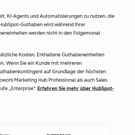
preis
Aufpreis
Aufpreis
ltlich
erhältlich
erhältlich
eit, KI-Agents und Automatisierungen zu nutzen, die
r HubSpot-Guthaben wird während Ihrer
eneinheiten werden nicht in den Folgemonat
ne
Ohne
Ohne
preis
Aufpreis
Aufpreis
ltlich
erhältlich
erhältlich
tzliche Kosten. Enthaltene Guthabeneinheiten
en. Wenn Sie ein Kunde mit mehreren
Guthabenkontingent auf Grundlage der höchsten
sowohl Marketing Hub Professional als auch Sales
ufe „Enterprise“.
Erfahren Sie mehr über HubSpot-