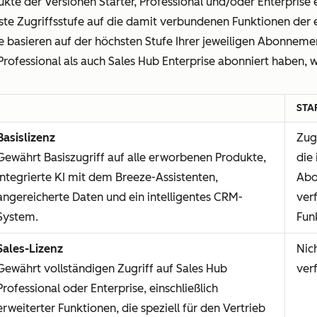
kte der Versionen Starter, Professional und/oder Enterprise e
ste Zugriffsstufe auf die damit verbundenen Funktionen de
e basieren auf der höchsten Stufe Ihrer jeweiligen Abonneme
Professional als auch Sales Hub Enterprise abonniert haben, 
STA
Basislizenz
Zug
Gewährt Basiszugriff auf alle erworbenen Produkte,
die 
integrierte KI mit dem Breeze-Assistenten,
Abo
angereicherte Daten und ein intelligentes CRM-
ver
System.
Fun
Sales-Lizenz
Nic
Gewährt vollständigen Zugriff auf Sales Hub
ver
Professional oder Enterprise, einschließlich
erweiterter Funktionen, die speziell für den Vertrieb