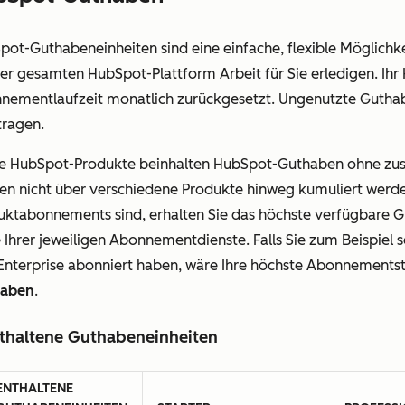
Ermöglicht es Nutzern, die Abonnementdienste
Auf
anzusehen, ohne Änderungen an ihrem Account
erhä
pot-Guthabeneinheiten sind eine einfache, flexible Möglichk
vornehmen zu können.
der gesamten HubSpot-Plattform Arbeit für Sie erledigen. Ih
nementlaufzeit monatlich zurückgesetzt. Ungenutzte Guthab
Partnerlizenz
Oh
tragen.
Ermöglicht es Nutzern, die Abonnementdienste
Auf
anzusehen, ohne Änderungen an ihrem Account
erhä
ge HubSpot-Produkte beinhalten HubSpot-Guthaben ohne zusä
vornehmen zu können.
en nicht über verschiedene Produkte hinweg kumuliert werd
Sie erklären sich damit einverstanden,
uktabonnements sind, erhalten Sie das höchste verfügbare 
Partnerlizenzen ausschließlich an HubSpot Solutions
 Ihrer jeweiligen Abonnementdienste. Falls Sie zum Beispiel 
Partner zu gewähren oder zu bestätigen, mit denen
Enterprise abonniert haben, wäre Ihre höchste Abonnementst
Sie aktiv zusammenarbeiten und die diesen Zugang
haben
.
benötigen, um Services im Rahmen Ihrer
Abonnementdienste zu erbringen; HubSpot
thaltene Guthabeneinheiten
bestätigt, verweigert oder entfernt Partnerlizenzen
nach eigenem, angemessenem Ermessen.
ENTHALTENE