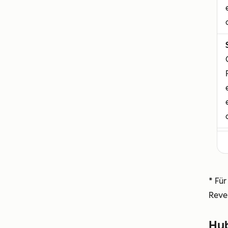
* Für
Reven
Hu