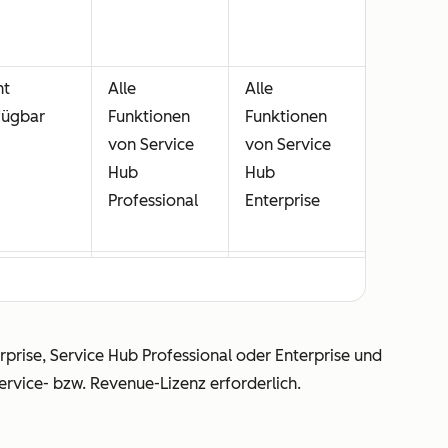
ht
Alle
Alle
fügbar
Funktionen
Funktionen
von Service
von Service
Hub
Hub
Professional
Enterprise
ht
Alle
Alle
fügbar
Funktionen
Funktionen
von Revenue
von Revenue
erprise, Service Hub Professional oder Enterprise und
Hub
Hub
Service- bzw. Revenue-Lizenz erforderlich.
Professional
Enterprise
ne
Ohne
Ohne