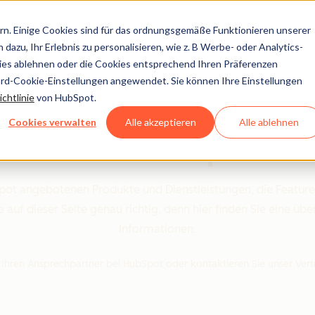
n. Einige Cookies sind für das ordnungsgemäße Funktionieren unserer
dazu, Ihr Erlebnis zu personalisieren, wie z. B Werbe- oder Analytics-
kies ablehnen oder die Cookies entsprechend Ihren Präferenzen
ard-Cookie-Einstellungen angewendet. Sie können Ihre Einstellungen
r Produkte und Die
chtlinie
von HubSpot.
Cookies verwalten
Alle akzeptieren
Alle ablehnen
von HubSpot
ot angebotenen Produkte und Dienstleistungen, die Feature
uf dieser Seite genau richtig, denn hier finden Sie eine über
Informationen.
n Ihren Ansprechpartner bei HubSpot oder kontaktieren Sie unser Ver