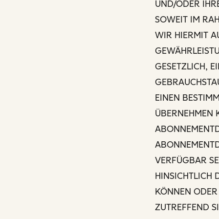
UND/ODER IHR
SOWEIT IM RA
WIR HIERMIT 
GEWÄHRLEISTU
GESETZLICH, E
GEBRAUCHSTAUG
EINEN BESTIM
ÜBERNEHMEN K
ABONNEMENTDI
ABONNEMENTDI
VERFÜGBAR SE
HINSICHTLICH 
KÖNNEN ODER 
ZUTREFFEND SI