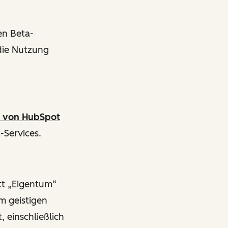
en Beta-
die Nutzung
r von HubSpot
-Services.
tt „Eigentum“
m geistigen
 einschließlich