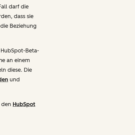
all darf die
den, dass sie
 die Beziehung
e HubSpot-Beta-
hme an einem
ln diese. Die
den
und
n den
HubSpot