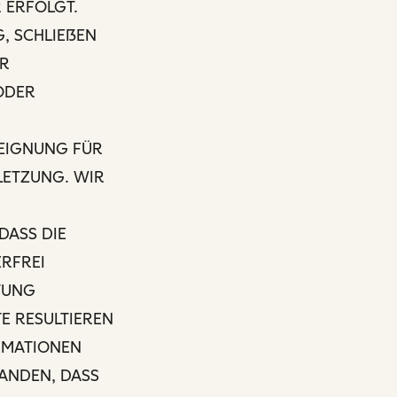
 ERFOLGT.
, SCHLIEẞEN
ER
ODER
 EIGNUNG FÜR
LETZUNG. WIR
DASS DIE
RFREI
TUNG
TE RESULTIEREN
ORMATIONEN
TANDEN, DASS