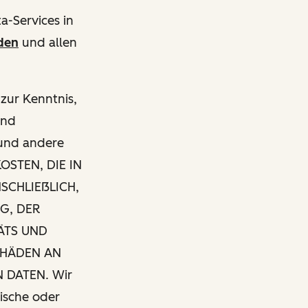
a-Services in
den
und allen
zur Kenntnis,
and
 und andere
OSTEN, DIE IN
SCHLIEẞLICH,
G, DER
ÄTS UND
CHÄDEN AN
 DATEN. Wir
ische oder