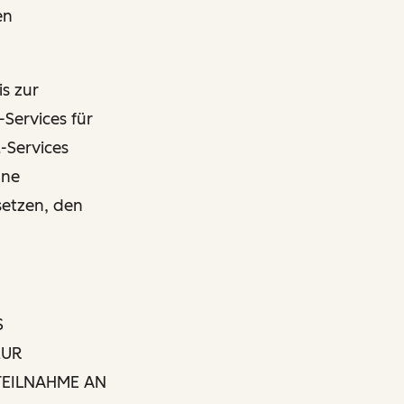
en
s zur
Services für
a-Services
hne
etzen, den
S
ZUR
TEILNAHME AN