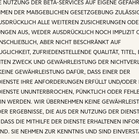
E NUTZUNG DER BETA-SERVICES AUF EIGENE GEFAHR
HMEN DER MAẞGEBLICHEN GESETZGEBUNG ZULÄSSIG
AUSDRÜCKLICH ALLE WEITEREN ZUSICHERUNGEN OD
NGEN AUS, WEDER AUSDRÜCKLICH NOCH IMPLIZIT 
INSCHLIEẞLICH, ABER NICHT BESCHRÄNKT AUF
LICHKEIT, ZUFRIEDENSTELLENDE QUALITÄT, TITEL,
MTEN ZWECK UND GEWÄHRLEISTUNG DER NICHTVER
EINE GEWÄHRLEISTUNG DAFÜR, DASS EINER DER
ENSTE IHRE ANFORDERUNGEN ERFÜLLT UND/ODER 
ENSTE UNUNTERBROCHEN, PÜNKTLICH ODER FEHLE
IN WERDEN. WIR ÜBERNEHMEN KEINE GEWÄHRLEIS
DER ERGEBNISSE, DIE AUS DER NUTZUNG DER DIENS
DASS DIE MITHILFE DER DIENSTE ERHALTENEN INF
ND. SIE NEHMEN ZUR KENNTNIS UND SIND EINVERS