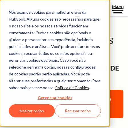
Menu
Nós usamos cookies para melhorar o site da
HubSpot. Alguns cookies são necessários para que
o nosso site e os nossos serviços funcionem
corretamente. Outros cookies são opcionais e
Centro de recursos
ajudam a personalizar sua experiência, incluindo
publicidades e análises. Você pode aceitar todos os
jurídicos
cookies, recusar todos os cookies opcionais ou
gerenciar cookies opcionais. Caso você não
DECLARAÇÃO DE ACESSIBILIDADE
selecione nenhuma opção, nossas configurações
de cookies padrão serão aplicadas. Você pode
DO SITE
alterar suas preferências a qualquer momento. Para
saber mais, acesse nossa
Política de Cookies
.
Gerenciar cookies
Voltar à página principal do Centro de
recursos jurídicos
Aceitar todos
Recusar todos