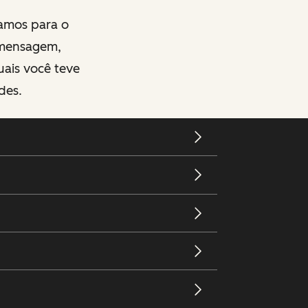
zamos para o
 mensagem,
quais você teve
des.