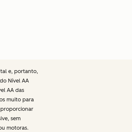
al e, portanto,
 do Nível AA
vel AA das
mos muito para
e proporcionar
sive, sem
 ou motoras.