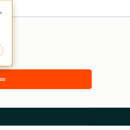
m
os
TE
cos