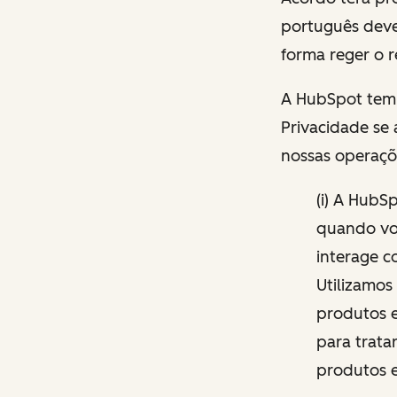
português dever
forma reger o r
A HubSpot tem 
Privacidade se
nossas operaçõ
(i) A HubS
quando voc
interage c
Utilizamos
produtos e
para trata
produtos e