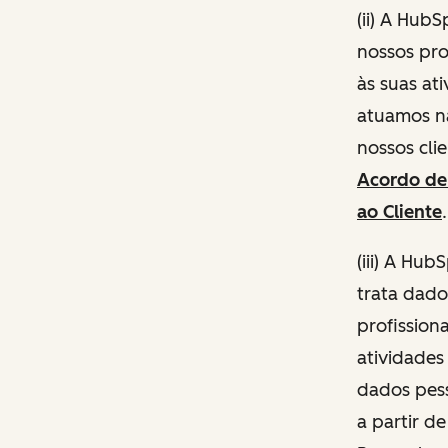
(ii) A Hub
nossos pro
às suas at
atuamos n
nossos cli
Acordo de
ao Cliente
(iii) A Hu
trata dado
profission
atividades
dados pess
a partir de