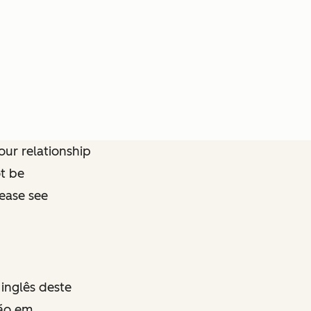
ur relationship
ot be
lease see
inglês deste
são em