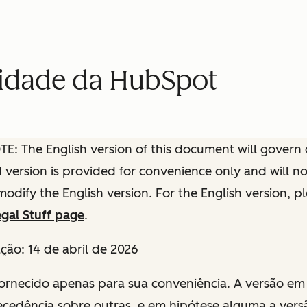
acidade da HubSpot
: The English version of this document will govern o
ed version is provided for convenience only and will n
modify the English version. For the English version, p
gal Stuff page
.
ação:
14 de abril de 2026
fornecido apenas para sua conveniência. A versão em 
ecedência sobre outras, e em hipótese alguma a ver