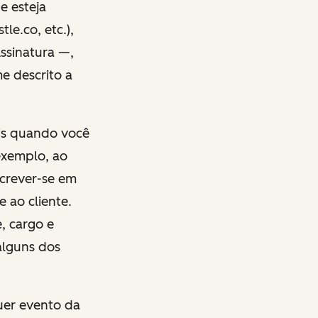
e esteja
le.co, etc.),
Assinatura —,
e descrito a
ais quando você
exemplo, ao
screver-se em
 ao cliente.
, cargo e
alguns dos
uer evento da