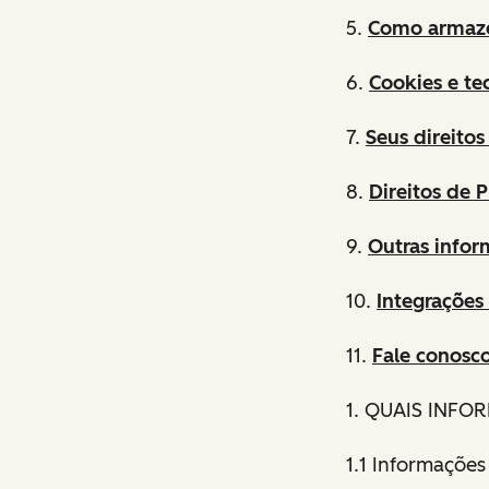
5.
Como armaze
6.
Cookies e te
7.
Seus direito
8.
Direitos de 
9.
Outras infor
10.
Integrações
11.
Fale conosc
1
. QUAIS INF
1.1 Informaçõe