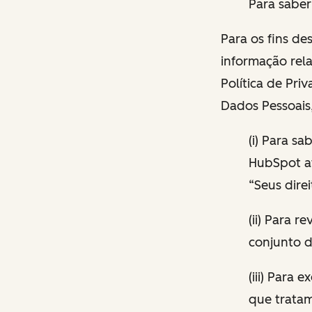
Para saber
Para os fins de
informação rela
Política de Pri
Dados Pessoais
(i) Para s
HubSpot at
“Seus dire
(ii) Para 
conjunto d
(iii) Para
que tratam