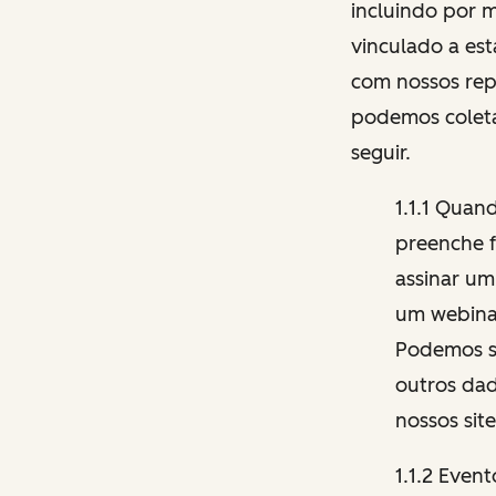
incluindo por m
vinculado a est
com nossos repr
podemos coleta
seguir.
1.1.1 Quan
preenche f
assinar um
um webinar
Podemos so
outros dad
nossos sit
1.1.2 Even