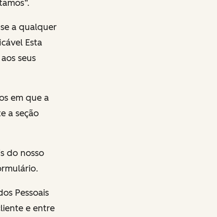
atamos”.
-se a qualquer
icável Esta
 aos seus
sos em que a
e a seção
is do nosso
ormulário.
ados Pessoais
liente e entre