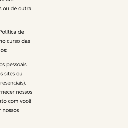
s ou de outra
olítica de
no curso das
os:
os pessoais
s sites ou
esenciais).
ornecer nossos
tato com você
r nossos