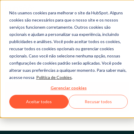
Nós usamos cookies para melhorar o site da HubSpot. Alguns
cookies são necessários para que o nosso site e os nossos
serviços funcionem corretamente. Outros cookies são
opcionais e ajudam a personalizar sua experiência, incluindo
Central Jurídica
publicidades e análises. Você pode aceitar todos os cookies,
recusar todos os cookies opcionais ou gerenciar cookies
opcionais. Caso você não selecione nenhuma opção, nossas
POLÍTICA DE PRIVACIDADE DA
configurações de cookies padrão serão aplicadas. Você pode
HUBSPOT
alterar suas preferências a qualquer momento. Para saber mais,
acesse nossa
Política de Cookies
.
Gerenciar cookies
Retornar à Página Inicial da Central
Jurídica
Aceitar todos
Recusar todos