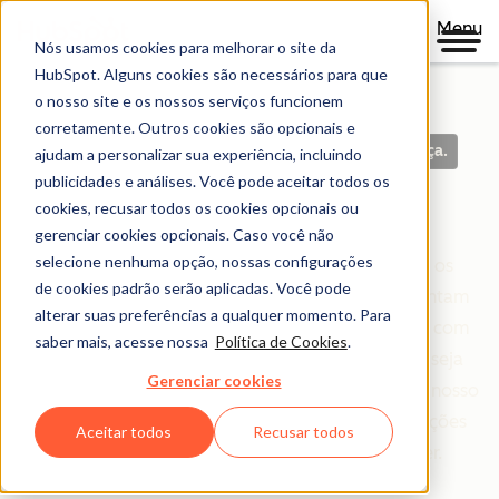
Menu
Nós usamos cookies para melhorar o site da
HubSpot. Alguns cookies são necessários para que
o nosso site e os nossos serviços funcionem
corretamente. Outros cookies são opcionais e
Políticas claras. Construídas com base em confiança.
ajudam a personalizar sua experiência, incluindo
publicidades e análises. Você pode aceitar todos os
Central Jurídica
cookies, recusar todos os cookies opcionais ou
gerenciar cookies opcionais. Caso você não
selecione nenhuma opção, nossas configurações
A Central Jurídica é seu recurso completo para os
de cookies padrão serão aplicadas. Você pode
termos, políticas e acordos da HubSpot que orientam
alterar suas preferências a qualquer momento. Para
seu relacionamento conosco. Organizamos tudo com
saber mais, acesse nossa
Política de Cookies
.
base em quem você é e no que está fazendo — seja
Gerenciar cookies
você cliente, parceiro ou apenas navegando pelo nosso
site. Nosso objetivo é simples: tornar as informações
Aceitar todos
Recusar todos
jurídicas claras, acessíveis e fáceis de entender.