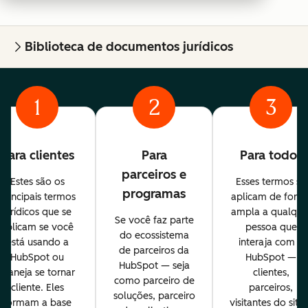
Biblioteca de documentos jurídicos
1
2
3
Para clientes
Para
Para todos
parceiros e
Estes são os
Esses termos se
programas
principais termos
aplicam de form
jurídicos que se
ampla a qualque
Se você faz parte
aplicam se você
pessoa que
do ecossistema
está usando a
interaja com a
de parceiros da
HubSpot ou
HubSpot —
HubSpot — seja
planeja se tornar
clientes,
como parceiro de
cliente. Eles
parceiros,
soluções, parceiro
formam a base
visitantes do site 