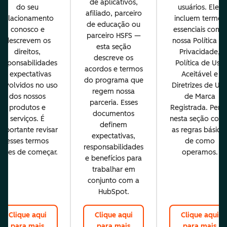
de aplicativos,
do seu
usuários. Eles
afiliado, parceiro
relacionamento
incluem termos
de educação ou
conosco e
essenciais como
parceiro HSFS —
descrevem os
nossa Política d
esta seção
direitos,
Privacidade,
descreve os
responsabilidades
Política de Uso
acordos e termos
e expectativas
Aceitável e
do programa que
envolvidos no uso
Diretrizes de Us
regem nossa
dos nossos
de Marca
parceria. Esses
produtos e
Registrada. Pens
documentos
serviços. É
nesta seção com
definem
importante revisar
as regras básica
expectativas,
esses termos
de como
responsabilidades
antes de começar.
operamos.
e benefícios para
trabalhar em
conjunto com a
HubSpot.
Clique aqui
Clique aqui
Clique aqui
para mais
para mais
para mais