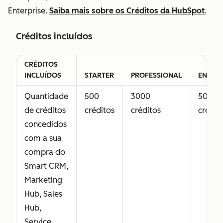
Enterprise,
Enterprise.
Saiba mais sobre os Créditos da HubSpot
.
incluindo
recursos
Créditos incluídos
avançados
desenvolvidos
CRÉDITOS
para equipes
INCLUÍDOS
STARTER
PROFESSIONAL
ENTERP
de
Quantidade
500
3000
5000
atendimento. A
de créditos
créditos
créditos
crédit
funcionalidade
concedidos
da Licença do
com a sua
Service Hub
compra do
também inclui
Smart CRM,
acesso à
Marketing
Licença
Hub, Sales
Principal.
Hub,
Service