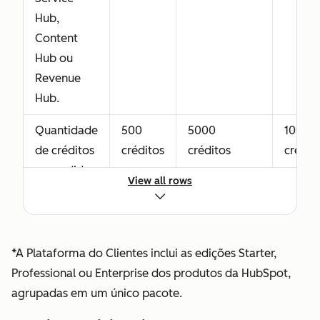
Licença do
Não
Funcionalidade
Hub,
Revenue Hub
disponível
completa do
Content
(anteriormente
Revenue Hub
Hub ou
licença do
Professional
Revenue
Commerce
Hub.
Hub)
Concede
Quantidade
500
5000
10000
acesso
de créditos
créditos
créditos
crédit
completo ao
concedidos
Revenue Hub
View all rows
com a sua
Professional ou
compra do
Enterprise,
Data Hub
incluindo
ou da
*A Plataforma do Clientes inclui as edições Starter,
ferramentas
Plataforma
Professional ou Enterprise dos produtos da HubSpot,
avançadas de
do
agrupadas em um único pacote.
CPQ. A
Clientes*