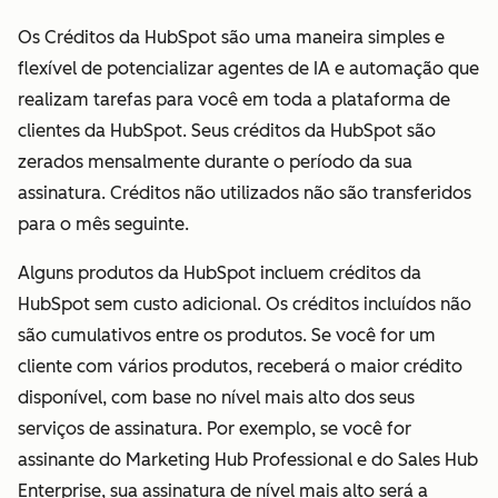
vendedores. A
Os Créditos da HubSpot são uma maneira simples e
funcionalidade
flexível de potencializar agentes de IA e automação que
da Licença do
realizam tarefas para você em toda a plataforma de
Sales Hub
clientes da HubSpot. Seus créditos da HubSpot são
também inclui
zerados mensalmente durante o período da sua
acesso à
assinatura. Créditos não utilizados não são transferidos
Licença
para o mês seguinte.
Principal.
Alguns produtos da HubSpot incluem créditos da
Licença do
Não
Funcionalidade
HubSpot sem custo adicional. Os créditos incluídos não
Service Hub
disponível
completa do
são cumulativos entre os produtos. Se você for um
Concede
Service Hub
cliente com vários produtos, receberá o maior crédito
acesso
Professional
disponível, com base no nível mais alto dos seus
completo ao
serviços de assinatura. Por exemplo, se você for
Service Hub
assinante do Marketing Hub Professional e do Sales Hub
Professional ou
Enterprise, sua assinatura de nível mais alto será a