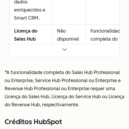
dados
enriquecidos e
Smart CRM.
Licença do
Não
Funcionalidade
Sales Hub
disponível
completa do
Concede
Sales Hub
acesso
Professional
completo ao
Sales Hub
*A funcionalidade completa do Sales Hub Professional
Professional ou
ou Enterprise, Service Hub Professional ou Enterprise e
Enterprise,
Revenue Hub Professional ou Enterprise requer uma
incluindo
Licença do Sales Hub, Licença do Service Hub ou Licença
recursos
do Revenue Hub, respectivamente.
avançados
desenvolvidos
Créditos HubSpot
para