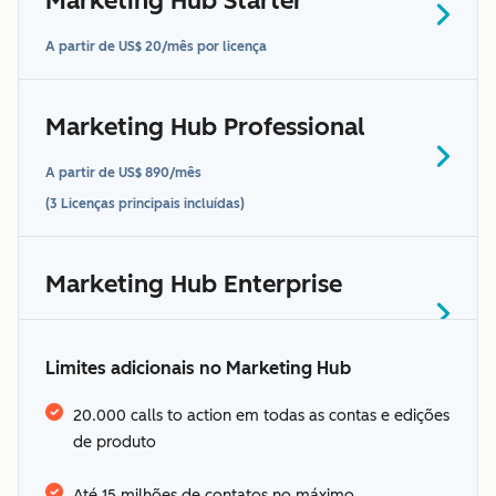
Marketing Hub Starter
A partir de US$ 20/mês por licença
entre
Marketing Hub Professional
em contato conosco para
saber mais
A partir de US$ 890/mês
(3 Licenças principais incluídas)
Veja os idiomas
oferecidos pela HubSpot
Marketing Hub Enterprise
A partir de US$ 3.600/mês
termos adicionais
(5 Licenças principais incluídas)
Limites adicionais no Marketing Hub
1-1.000: incluso na assinatura de
US$ 20/mês
20.000 calls to action em todas as contas e edições
de produto
“Dados
1.001-3.000: US$ 50
0-2.000: incluído na sua assinatura anual
confidenciais”
Termos
3.001-5.000: US$ 45
Até 15 milhões de contatos no máximo,