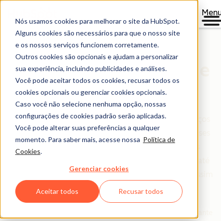
Men
Nós usamos cookies para melhorar o site da HubSpot.
Alguns cookies são necessários para que o nosso site
e os nossos serviços funcionem corretamente.
Outros cookies são opcionais e ajudam a personalizar
Catálogo de Produtos e
sua experiência, incluindo publicidades e análises.
Você pode aceitar todos os cookies, recusar todos os
Serviços da HubSpot
cookies opcionais ou gerenciar cookies opcionais.
Caso você não selecione nenhuma opção, nossas
configurações de cookies padrão serão aplicadas.
Quer saber mais detalhes sobre os produtos e serviços
Você pode alterar suas preferências a qualquer
que a HubSpot oferece, os recursos associados a esses
momento. Para saber mais, acesse nossa
Política de
produtos e uma explicação clara sobre os limites
Cookies
.
aplicáveis? Você veio ao lugar certo! Nós achamos até
Gerenciar cookies
que você vai concluir que nossos "limites" não são assim
tão limitantes.
Aceitar todos
Recusar todos
Em caso de dúvida, entre em contato com o seu representante