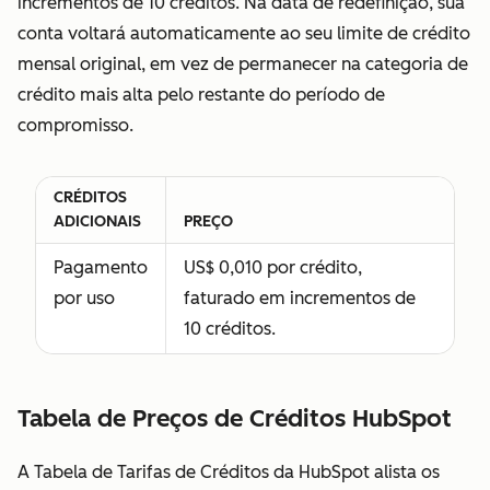
incrementos de 10 créditos. Na data de redefinição, sua
uma licença de
conta voltará automaticamente ao seu limite de crédito
parceiro
mensal original, em vez de permanecer na categoria de
exclusivamente
crédito mais alta pelo restante do período de
para parceiros
compromisso.
de soluções da
HubSpot com
quem você
CRÉDITOS
trabalha
ADICIONAIS
PREÇO
ativamente e
Pagamento
US$ 0,010 por crédito,
que precisam
por uso
faturado em incrementos de
desse acesso
10 créditos.
para executar
serviços em
seus serviços
Tabela de Preços de Créditos HubSpot
de assinatura;
A HubSpot
A Tabela de Tarifas de Créditos da HubSpot alista os