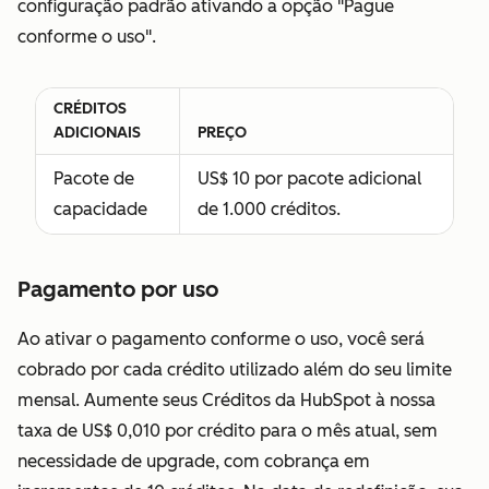
configuração padrão ativando a opção "Pague
alteração em
conforme o uso".
sua conta.
Licença de
Disponível
Disponível sem
CRÉDITOS
parceiro
sem custo
custo
ADICIONAIS
PREÇO
Permite que
adicional.
adicional.
Pacote de
US$ 10 por pacote adicional
um usuário
capacidade
de 1.000 créditos.
visualize os
serviços de
assinatura sem
Pagamento por uso
fazer nenhuma
Ao ativar o pagamento conforme o uso, você será
alteração em
cobrado por cada crédito utilizado além do seu limite
sua conta.
mensal. Aumente seus Créditos da HubSpot à nossa
Você concorda
taxa de US$ 0,010 por crédito para o mês atual, sem
em conceder
necessidade de upgrade, com cobrança em
ou confirmar