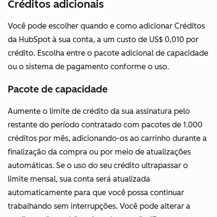
funcionalidade
Créditos adicionais
da Licença do
Você pode escolher quando e como adicionar Créditos
Revenue Hub
da HubSpot à sua conta, a um custo de US$ 0,010 por
também inclui
crédito. Escolha entre o pacote adicional de capacidade
acesso à
ou o sistema de pagamento conforme o uso.
Licença
Principal.
Pacote de capacidade
Licença
Disponível
Disponível sem
Aumente o limite de crédito da sua assinatura pelo
somente
sem custo
custo
restante do período contratado com pacotes de 1.000
leitura
adicional.
adicional.
créditos por mês, adicionando-os ao carrinho durante a
Permite que
finalização da compra ou por meio de atualizações
um usuário
automáticas. Se o uso do seu crédito ultrapassar o
visualize os
limite mensal, sua conta será atualizada
serviços de
automaticamente para que você possa continuar
assinatura sem
trabalhando sem interrupções. Você pode alterar a
fazer nenhuma