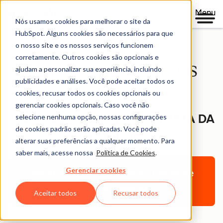
Menu
Nós usamos cookies para melhorar o site da
HubSpot. Alguns cookies são necessários para que
o nosso site e os nossos serviços funcionem
corretamente. Outros cookies são opcionais e
Centro de recursos
ajudam a personalizar sua experiência, incluindo
publicidades e análises. Você pode aceitar todos os
jurídicos
cookies, recusar todos os cookies opcionais ou
gerenciar cookies opcionais. Caso você não
TERMOS DOS SERVIÇOS EM BETA DA
selecione nenhuma opção, nossas configurações
de cookies padrão serão aplicadas. Você pode
HUBSPOT
alterar suas preferências a qualquer momento. Para
saber mais, acesse nossa
Política de Cookies
.
Gerenciar cookies
Voltar à página principal do Centro de
recursos jurídicos
Aceitar todos
Recusar todos