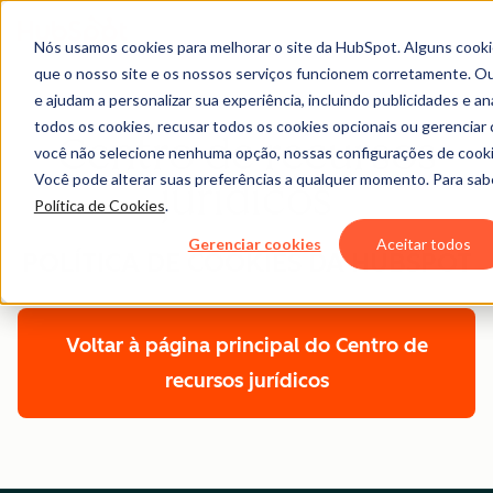
Nós usamos cookies para melhorar o site da HubSpot. Alguns cooki
que o nosso site e os nossos serviços funcionem corretamente. Ou
e ajudam a personalizar sua experiência, incluindo publicidades e an
todos os cookies, recusar todos os cookies opcionais ou gerenciar 
Centro de recursos
você não selecione nenhuma opção, nossas configurações de cookie
Você pode alterar suas preferências a qualquer momento. Para sab
jurídicos
Política de Cookies
.
Gerenciar cookies
Aceitar todos
POLÍTICA DE COOKIES DA HUBSPOT
Voltar à página principal do Centro de
recursos jurídicos